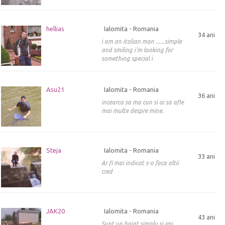
hellias
Ialomita - Romania
34 ani
i am an italian man ......simple
and smiling i'm looking for
something special i
Asu21
Ialomita - Romania
36 ani
incearca sa ma cun si ai sa afle
mai multe despre mine.
Steja
Ialomita - Romania
33 ani
Ar fi mai indicat s-o faca altii
cred
JAK20
Ialomita - Romania
43 ani
Sunt un baiat simplu si imi