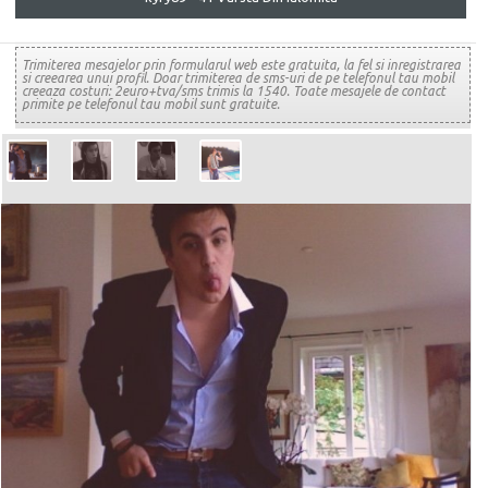
Trimiterea mesajelor prin formularul web este gratuita, la fel si inregistrarea
si creearea unui profil. Doar trimiterea de sms-uri de pe telefonul tau mobil
creeaza costuri: 2euro+tva/sms trimis la 1540. Toate mesajele de contact
primite pe telefonul tau mobil sunt gratuite.