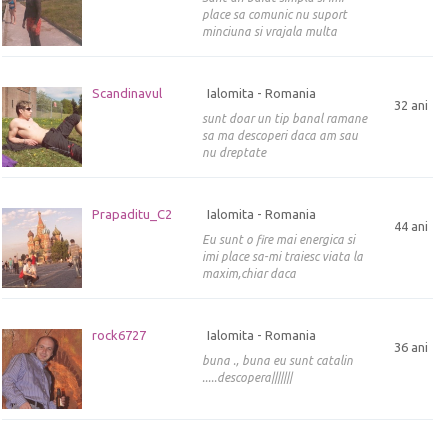
place sa comunic nu suport
minciuna si vrajala multa
Scandinavul
Ialomita - Romania
32 ani
sunt doar un tip banal ramane
sa ma descoperi daca am sau
nu dreptate
Prapaditu_C2
Ialomita - Romania
44 ani
Eu sunt o fire mai energica si
imi place sa-mi traiesc viata la
maxim,chiar daca
rock6727
Ialomita - Romania
36 ani
buna ., buna eu sunt catalin
.....descopera|||||||