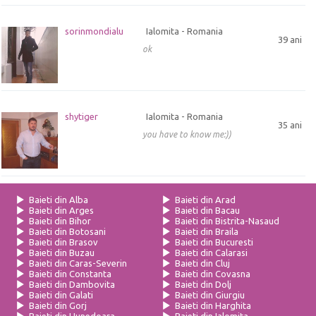
sorinmondialu
Ialomita - Romania
39 ani
ok
shytiger
Ialomita - Romania
35 ani
you have to know me:))
Baieti din Alba
Baieti din Arad
Baieti din Arges
Baieti din Bacau
Baieti din Bihor
Baieti din Bistrita-Nasaud
Baieti din Botosani
Baieti din Braila
Baieti din Brasov
Baieti din Bucuresti
Baieti din Buzau
Baieti din Calarasi
Baieti din Caras-Severin
Baieti din Cluj
Baieti din Constanta
Baieti din Covasna
Baieti din Dambovita
Baieti din Dolj
Baieti din Galati
Baieti din Giurgiu
Baieti din Gorj
Baieti din Harghita