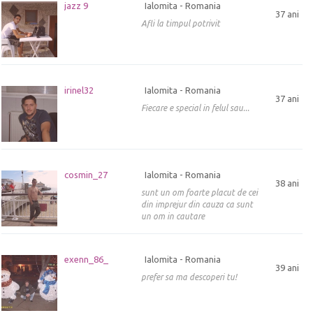
jazz 9
Ialomita - Romania
37 ani
Afli la timpul potrivit
irinel32
Ialomita - Romania
37 ani
Fiecare e special in felul sau...
cosmin_27
Ialomita - Romania
38 ani
sunt un om foarte placut de cei
din imprejur din cauza ca sunt
un om in cautare
exenn_86_
Ialomita - Romania
39 ani
prefer sa ma descoperi tu!