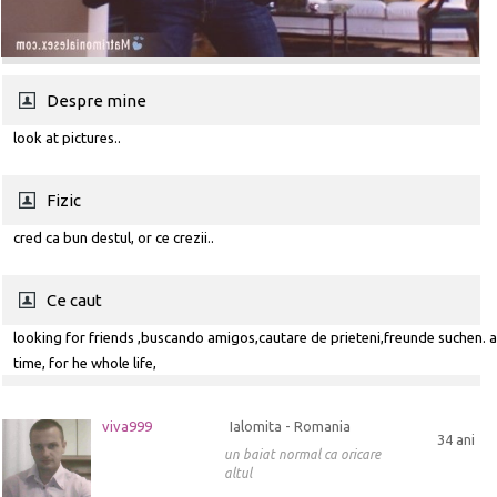
Despre mine
look at pictures..
Fizic
cred ca bun destul, or ce crezii..
Ce caut
looking for friends ,buscando amigos,cautare de prieteni,freunde suchen. 
time, for he whole life,
viva999
Ialomita - Romania
34 ani
un baiat normal ca oricare
altul