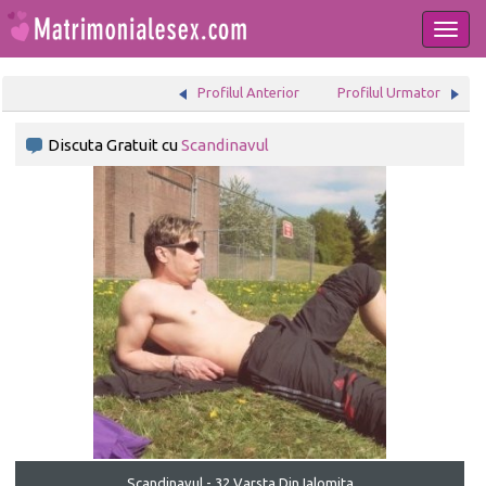
Togg
navi
Profilul Anterior
Profilul Urmator
Discuta Gratuit cu
Scandinavul
Scandinavul - 32 Varsta Din Ialomita