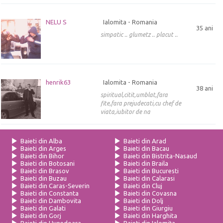
NELU S
Ialomita - Romania
35 ani
simpatic .. glumetz .. placut ..
henrik63
Ialomita - Romania
38 ani
spiritual,citit,umblat,fara
fite,fara prejudecati,cu chef de
viata,iubitor de na
Baieti din Alba
Baieti din Arad
Baieti din Arges
Baieti din Bacau
Baieti din Bihor
Baieti din Bistrita-Nasaud
Baieti din Botosani
Baieti din Braila
Baieti din Brasov
Baieti din Bucuresti
Baieti din Buzau
Baieti din Calarasi
Baieti din Caras-Severin
Baieti din Cluj
Baieti din Constanta
Baieti din Covasna
Baieti din Dambovita
Baieti din Dolj
Baieti din Galati
Baieti din Giurgiu
Baieti din Gorj
Baieti din Harghita