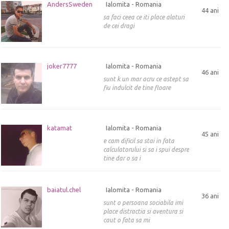
AndersSweden
Ialomita - Romania
44 ani
sa faci ceea ce iti place alaturi
de cei dragi
joker7777
Ialomita - Romania
46 ani
sunt k un mar acru ce astept sa
fiu indulcit de tine floare
katamat
Ialomita - Romania
45 ani
e cam dificil sa stai in fata
calculatorului si sa i spui despre
tine dar o sa i
baiatul.chel
Ialomita - Romania
36 ani
sunt o persoana sociabila imi
place distractia si aventura si
caut o fata sa mi