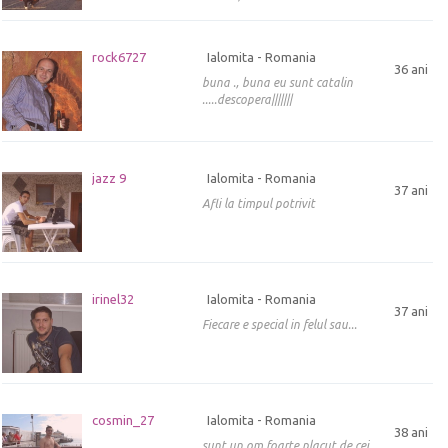
rock6727
Ialomita - Romania
36 ani
buna ., buna eu sunt catalin
.....descopera|||||||
jazz 9
Ialomita - Romania
37 ani
Afli la timpul potrivit
irinel32
Ialomita - Romania
37 ani
Fiecare e special in felul sau...
cosmin_27
Ialomita - Romania
38 ani
sunt un om foarte placut de cei