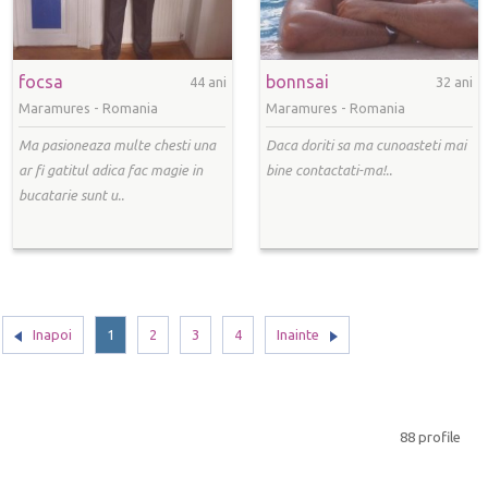
focsa
bonnsai
44 ani
32 ani
Maramures -
Romania
Maramures -
Romania
Ma pasioneaza multe chesti una
Daca doriti sa ma cunoasteti mai
ar fi gatitul adica fac magie in
bine contactati-ma!..
bucatarie sunt u..
Inapoi
1
2
3
4
Inainte
88 profile