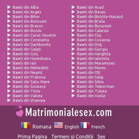
Baieti din Alba
Baieti din Arad
Baieti din Arges
Baieti din Bacau
Baieti din Bihor
Baieti din Bistrita-Nasaud
Baieti din Botosani
Baieti din Braila
Baieti din Brasov
Baieti din Bucuresti
Baieti din Buzau
Baieti din Calarasi
Baieti din Caras-Severin
Baieti din Cluj
Baieti din Constanta
Baieti din Covasna
Baieti din Dambovita
Baieti din Dolj
Baieti din Galati
Baieti din Giurgiu
Baieti din Gorj
Baieti din Harghita
Baieti din Hunedoara
Baieti din Ialomita
Baieti din Iasi
Baieti din Maramures
Baieti din Mehedinti
Baieti din Mures
Baieti din Neamt
Baieti din Olt
Baieti din Prahova
Baieti din Salaj
Baieti din Satu-Mare
Baieti din Sibiu
Baieti din Suceava
Baieti din Teleorman
Baieti din Timis
Baieti din Tulcea
Baieti din Valcea
Baieti din Vaslui
Baieti din Vrancea
Romana
English
French
Prima Pagina
|
Termeni si Conditii
|
Sex
|