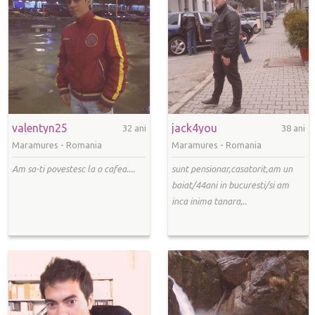
valentyn25
jack4you
32 ani
38 ani
Maramures -
Romania
Maramures -
Romania
Am sa-ti povestesc la o cafea....
sunt pensionar,casatorit,am un
baiat/44ani in bucuresti/si am
inca inima tanara,..