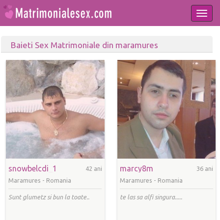
Togg
navi
Baieti Sex Matrimoniale din maramures
snowbelcdi_1
marcy8m
42 ani
36 ani
Maramures -
Romania
Maramures -
Romania
Sunt glumetz si bun la toate..
te las sa alfi singura.....