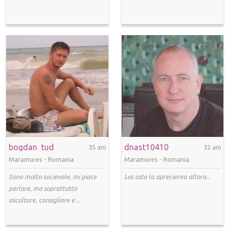
bogdan_tud
dnast10410
35 ani
32 ani
Maramures -
Romania
Maramures -
Romania
Sono molto socievole, mi piace
Las asta la aprecierea altora..
parlare, ma soprattutto
ascoltare, consigliare e ..