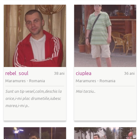
rebel_soul
ciuplea
38 ani
36 ani
Maramures -
Romania
Maramures -
Romania
Sunt un tip vesel,calm,deschis la
Mai tarziu..
orice,i-mi plac drumetiile,iubesc
marea,i-mi p..