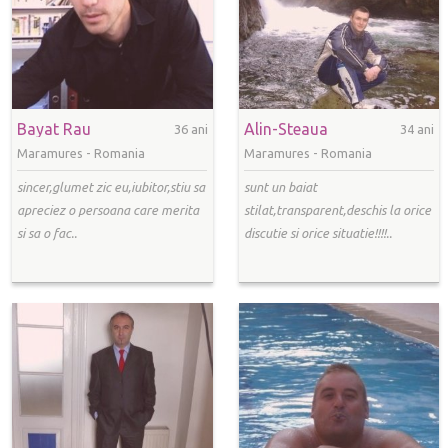
Bayat Rau
Alin-Steaua
36 ani
34 ani
Maramures -
Romania
Maramures -
Romania
sincer,glumet zic eu,iubitor,stiu sa
sunt un baiat
apreciez o persoana care merita
stilat,transparent,deschis la orice
si sa o fac..
discutie si orice situatie!!!!..