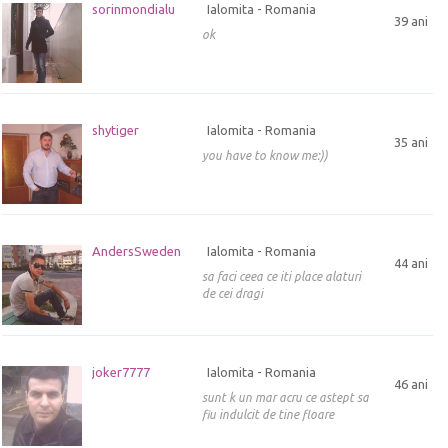
sorinmondialu
Ialomita - Romania
39 ani
ok
shytiger
Ialomita - Romania
35 ani
you have to know me:))
AndersSweden
Ialomita - Romania
44 ani
sa faci ceea ce iti place alaturi
de cei dragi
joker7777
Ialomita - Romania
46 ani
sunt k un mar acru ce astept sa
fiu indulcit de tine floare