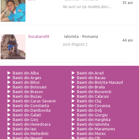
35 ani
Nu sunt un tip modest,deci....
bucataru69
Ialomita - Romania
44 ani
sunt dragutz :)
Baieti din Alba
Baieti din Arad
Baieti din Arges
Baieti din Bacau
Baieti din Bihor
Baieti din Bistrita-Nasaud
Baieti din Botosani
Baieti din Braila
Baieti din Brasov
Baieti din Bucuresti
Baieti din Buzau
Baieti din Calarasi
Baieti din Caras-Severin
Baieti din Cluj
Baieti din Constanta
Baieti din Covasna
Baieti din Dambovita
Baieti din Dolj
Baieti din Galati
Baieti din Giurgiu
Baieti din Gorj
Baieti din Harghita
Baieti din Hunedoara
Baieti din Ialomita
Baieti din Iasi
Baieti din Maramures
Baieti din Mehedinti
Baieti din Mures
Baieti din Neamt
Baieti din Olt