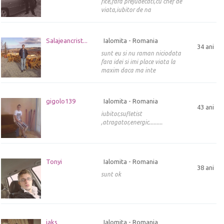
fite,fara prejudecati,cu chef de
viata,iubitor de na
Salajeancrist...
Ialomita - Romania
34 ani
sunt eu si nu raman niciodata
fara idei si imi place viata la
maxim daca ma inte
gigolo139
Ialomita - Romania
43 ani
iubitor,sufletist
,atragator,energic.........
Tonyi
Ialomita - Romania
38 ani
sunt ok
jaks
Ialomita - Romania