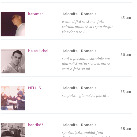
katamat
Ialomita - Romania
45 ani
e cam dificil sa stai in fata
calculatorului si sa i spui despre
tine dar o sa i
baiatul.chel
Ialomita - Romania
36 ani
sunt o persoana sociabila imi
place distractia si aventura si
caut o fata sa mi
NELU S
Ialomita - Romania
35 ani
simpatic .. glumetz .. placut ..
henrik63
Ialomita - Romania
38 ani
spiritual,citit,umblat,fara