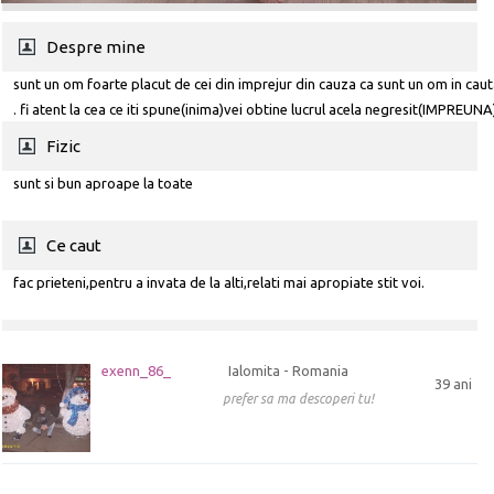
Despre mine
sunt un om foarte placut de cei din imprejur din cauza ca sunt un om in caut
. fi atent la cea ce iti spune(inima)vei obtine lucrul acela negresit(IMPREUNA)
doreste sa vorbeasca multumesc.
Fizic
sunt si bun aproape la toate
Ce caut
fac prieteni,pentru a invata de la alti,relati mai apropiate stit voi.
exenn_86_
Ialomita - Romania
39 ani
prefer sa ma descoperi tu!