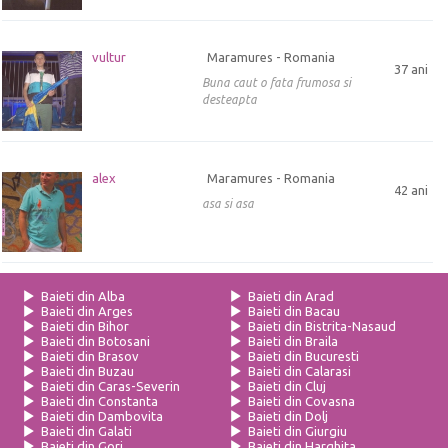
vultur
Maramures - Romania
37 ani
Buna caut o fata frumosa si
desteapta
alex
Maramures - Romania
42 ani
asa si asa
Baieti din Alba
Baieti din Arad
Baieti din Arges
Baieti din Bacau
Baieti din Bihor
Baieti din Bistrita-Nasaud
Baieti din Botosani
Baieti din Braila
Baieti din Brasov
Baieti din Bucuresti
Baieti din Buzau
Baieti din Calarasi
Baieti din Caras-Severin
Baieti din Cluj
Baieti din Constanta
Baieti din Covasna
Baieti din Dambovita
Baieti din Dolj
Baieti din Galati
Baieti din Giurgiu
Baieti din Gorj
Baieti din Harghita