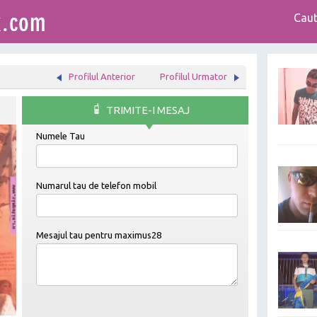
Caut
Profilul Anterior
Profilul Urmator
TRIMITE-I MESAJ
Numele Tau
Numarul tau de telefon mobil
Mesajul tau pentru
maximus28