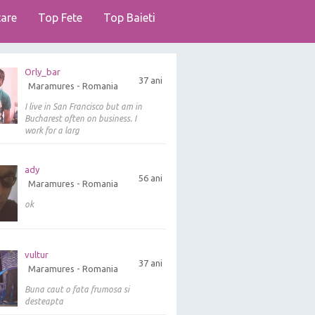
are
Top Fete
Top Baieti
Orly_bar
37 ani
Maramures - Romania
I live in San Francisco but am in
Bucharest often on business. I
work for a larg
ady
56 ani
Maramures - Romania
ok
vultur
37 ani
Maramures - Romania
Buna caut o fata frumosa si
desteapta