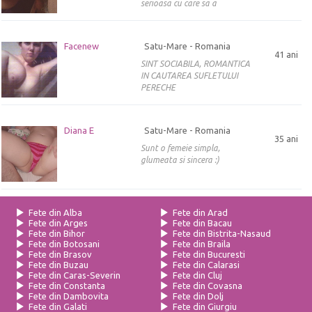
serioasa cu care sa a
Facenew
Satu-Mare - Romania
41 ani
SINT SOCIABILA, ROMANTICA
IN CAUTAREA SUFLETULUI
PERECHE
Diana E
Satu-Mare - Romania
35 ani
Sunt o femeie simpla,
glumeata si sincera :)
Fete din Alba
Fete din Arad
Fete din Arges
Fete din Bacau
Fete din Bihor
Fete din Bistrita-Nasaud
Fete din Botosani
Fete din Braila
Fete din Brasov
Fete din Bucuresti
Fete din Buzau
Fete din Calarasi
Fete din Caras-Severin
Fete din Cluj
Fete din Constanta
Fete din Covasna
Fete din Dambovita
Fete din Dolj
Fete din Galati
Fete din Giurgiu