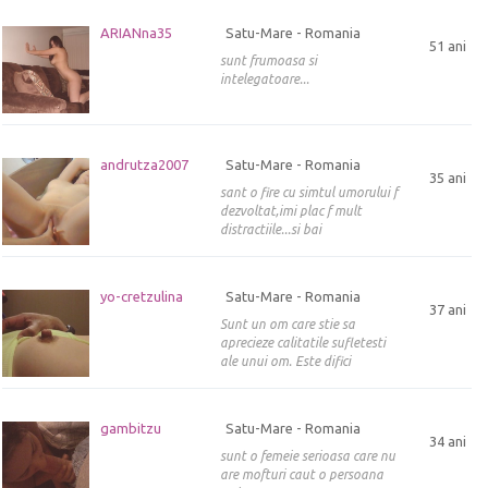
ARIANna35
Satu-Mare - Romania
51 ani
sunt frumoasa si
intelegatoare...
andrutza2007
Satu-Mare - Romania
35 ani
sant o fire cu simtul umorului f
dezvoltat,imi plac f mult
distractiile...si bai
yo-cretzulina
Satu-Mare - Romania
37 ani
Sunt un om care stie sa
aprecieze calitatile sufletesti
ale unui om. Este difici
gambitzu
Satu-Mare - Romania
34 ani
sunt o femeie serioasa care nu
are mofturi caut o persoana