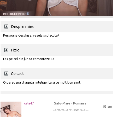
Despre mine
Persoana deschisa. vesela si placuta/
Fizic
Las pe cei din jur sa comenteze :D
Ce caut
O persoana draguta ,inteligenta si cu mult bun simt.
cela47
Satu-Mare - Romania
65 ani
TANARA SI NELINISTITA.....