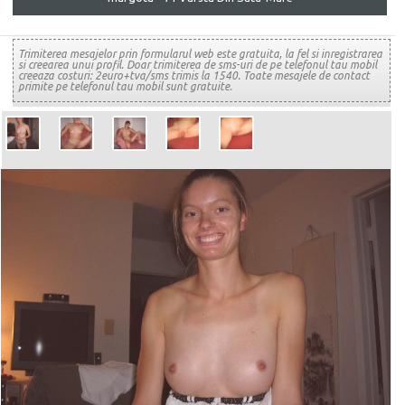
Trimiterea mesajelor prin formularul web este gratuita, la fel si inregistrarea
si creearea unui profil. Doar trimiterea de sms-uri de pe telefonul tau mobil
creeaza costuri: 2euro+tva/sms trimis la 1540. Toate mesajele de contact
primite pe telefonul tau mobil sunt gratuite.