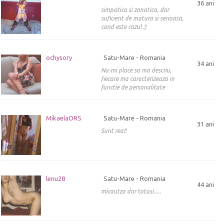
36 ani
simpatica si zanatica, dar
suficient de matura si serioasa,
cand este cazul :)
ochysory
Satu-Mare - Romania
34 ani
Nu-mi place sa ma descriu,
fiecare ma caracterizeaza in
functie de personalitate
MikaelaORS
Satu-Mare - Romania
31 ani
Sunt rea!!
lenu28
Satu-Mare - Romania
44 ani
micautza dar totusi.....