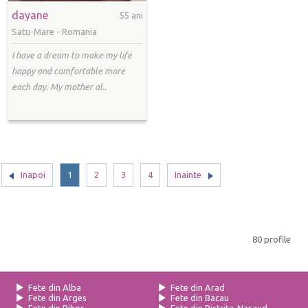
dayane
55 ani
Satu-Mare -
Romania
I have a dream to make my life
happy and comfortable more
each day. My mother al..
Inapoi
1
2
3
4
Inainte
80 profile
Fete din Alba
Fete din Arad
Fete din Arges
Fete din Bacau
Fete din Bihor
Fete din Bistrita-Nasaud