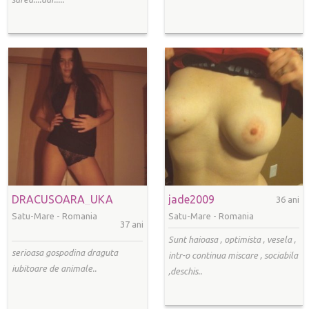
DRACUSOARA_UKA
jade2009
36 ani
Satu-Mare -
Romania
Satu-Mare -
Romania
37 ani
Sunt haioasa , optimista , vesela ,
serioasa gospodina draguta
intr-o continua miscare , sociabila
iubitoare de animale..
,deschis..