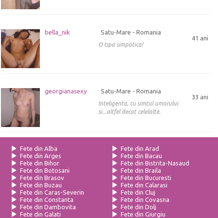
bella_nik
Satu-Mare - Romania
41 ani
O tipa simpatica!
georgianasexy
Satu-Mare - Romania
33 ani
Inteligenta, cu simtul umorului
si...altfel decat celelalte.
Fete din Alba
Fete din Arad
Fete din Arges
Fete din Bacau
Fete din Bihor
Fete din Bistrita-Nasaud
Fete din Botosani
Fete din Braila
Fete din Brasov
Fete din Bucuresti
Fete din Buzau
Fete din Calarasi
Fete din Caras-Severin
Fete din Cluj
Fete din Constanta
Fete din Covasna
Fete din Dambovita
Fete din Dolj
Fete din Galati
Fete din Giurgiu