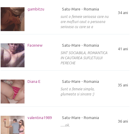
gambitzu
Satu-Mare - Romania
34 ani
sunt o femeie serioasa care nu
are mofturi caut o persoana
serioasa cu care sa a
Facenew
Satu-Mare - Romania
41 ani
SINT SOCIABILA, ROMANTICA
IN CAUTAREA SUFLETULUI
PERECHE
Diana E
Satu-Mare - Romania
35 ani
Sunt o femeie simpla,
glumeata si sincera :)
valentina1989
Satu-Mare - Romania
36 ani
.....ok.