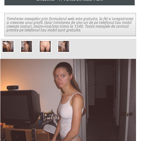
Trimiterea mesajelor prin formularul web este gratuita, la fel si inregistrarea
si creearea unui profil. Doar trimiterea de sms-uri de pe telefonul tau mobil
creeaza costuri: 2euro+tva/sms trimis la 1540. Toate mesajele de contact
primite pe telefonul tau mobil sunt gratuite.