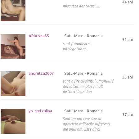
44 ani
micautza dar totusi.....
ARIANna35
Satu-Mare - Romania
51 ani
sunt frumoasa si
intelegatoare...
andrutza2007
Satu-Mare - Romania
35 ani
sant o fire cu simtul umorului f
dezvoltat,imi plac f mult
distractiile...si bai
yo-cretzulina
Satu-Mare - Romania
37 ani
Sunt un om care stie sa
aprecieze calitatile sufletesti
ale unui om. Este difici