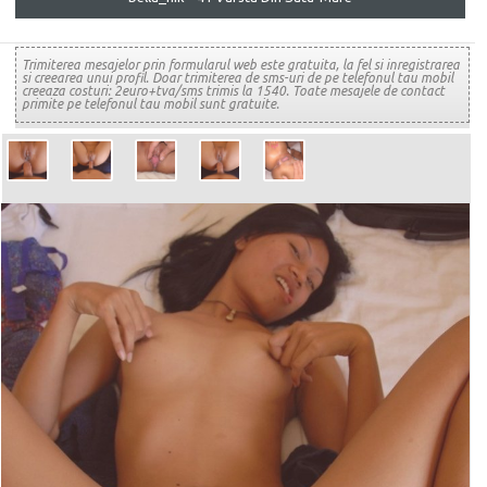
Trimiterea mesajelor prin formularul web este gratuita, la fel si inregistrarea
si creearea unui profil. Doar trimiterea de sms-uri de pe telefonul tau mobil
creeaza costuri: 2euro+tva/sms trimis la 1540. Toate mesajele de contact
primite pe telefonul tau mobil sunt gratuite.