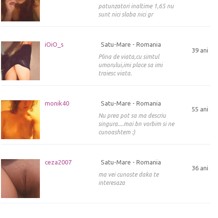
patunzatori inaltime 1,65 nu
sunt nici slaba nici gr
iOiO_s
Satu-Mare - Romania
39 ani
Plina de viata,cu simtul
umorului,imi place sa imi
traiesc viata.
monik40
Satu-Mare - Romania
55 ani
Nu prea pot sa ma descriu
singura....mai bn vorbim si ne
cunoashtem :)
ceza2007
Satu-Mare - Romania
36 ani
ma vei cunoste daka te
interesaza