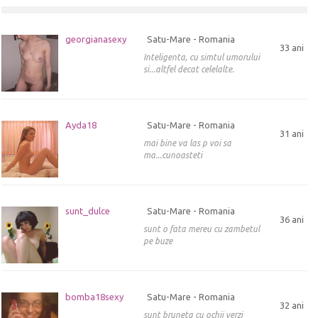
georgianasexy
Satu-Mare - Romania
33 ani
Inteligenta, cu simtul umorului
si...altfel decat celelalte.
Ayda18
Satu-Mare - Romania
31 ani
mai bine va las p voi sa
ma...cunoasteti
sunt_dulce
Satu-Mare - Romania
36 ani
sunt o fata mereu cu zambetul
pe buze
bomba18sexy
Satu-Mare - Romania
32 ani
sunt bruneta cu ochii verzi