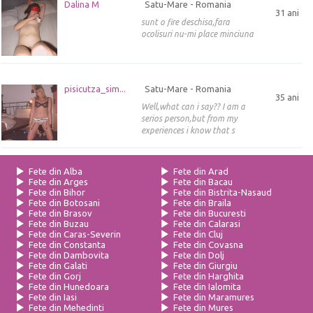
Dalina M
Satu-Mare - Romania
31 ani
sunt o fire deschisa,fara
ocolisuri nu-mi place minciuna
pisicutza_sim...
Satu-Mare - Romania
35 ani
Well,what can i say?? I am a
serios person,but from my
experiences i know that s
Fete din Alba
Fete din Arad
Fete din Arges
Fete din Bacau
Fete din Bihor
Fete din Bistrita-Nasaud
Fete din Botosani
Fete din Braila
Fete din Brasov
Fete din Bucuresti
Fete din Buzau
Fete din Calarasi
Fete din Caras-Severin
Fete din Cluj
Fete din Constanta
Fete din Covasna
Fete din Dambovita
Fete din Dolj
Fete din Galati
Fete din Giurgiu
Fete din Gorj
Fete din Harghita
Fete din Hunedoara
Fete din Ialomita
Fete din Iasi
Fete din Maramures
Fete din Mehedinti
Fete din Mures