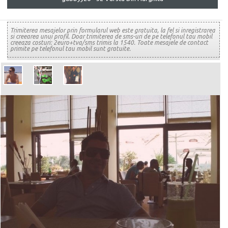
Trimiterea mesajelor prin formularul web este gratuita, la fel si inregistrarea
si creearea unui profil. Doar trimiterea de sms-uri de pe telefonul tau mobil
creeaza costuri: 2euro+tva/sms trimis la 1540. Toate mesajele de contact
primite pe telefonul tau mobil sunt gratuite.