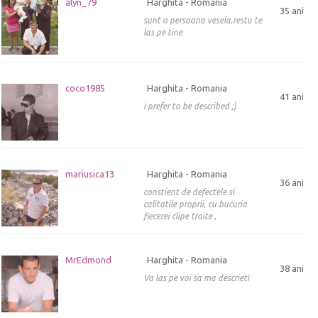
alyn_79
Harghita - Romania
35 ani
sunt o persoana vesela,restu te
las pe tine
coco1985
Harghita - Romania
41 ani
i prefer to be described ;)
mariusica13
Harghita - Romania
36 ani
constient de defectele si
calitatile proprii, cu bucuria
fiecerei clipe traite ,
MrEdmond
Harghita - Romania
38 ani
Va las pe voi sa ma descrieti