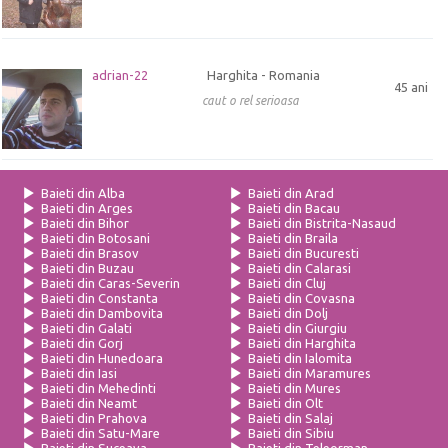
adrian-22
Harghita - Romania
45 ani
caut o rel serioasa
Baieti din Alba
Baieti din Arad
Baieti din Arges
Baieti din Bacau
Baieti din Bihor
Baieti din Bistrita-Nasaud
Baieti din Botosani
Baieti din Braila
Baieti din Brasov
Baieti din Bucuresti
Baieti din Buzau
Baieti din Calarasi
Baieti din Caras-Severin
Baieti din Cluj
Baieti din Constanta
Baieti din Covasna
Baieti din Dambovita
Baieti din Dolj
Baieti din Galati
Baieti din Giurgiu
Baieti din Gorj
Baieti din Harghita
Baieti din Hunedoara
Baieti din Ialomita
Baieti din Iasi
Baieti din Maramures
Baieti din Mehedinti
Baieti din Mures
Baieti din Neamt
Baieti din Olt
Baieti din Prahova
Baieti din Salaj
Baieti din Satu-Mare
Baieti din Sibiu
Baieti din Suceava
Baieti din Teleorman