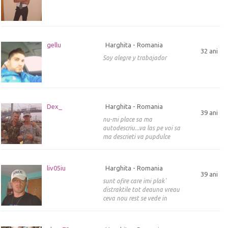
gellu
Harghita - Romania
32 ani
Soy alegre y trabajador
Dex_
Harghita - Romania
39 ani
nu-mi place sa ma
autodescriu...va las pe voi sa
ma descrieti va pupdulce
liv05iu
Harghita - Romania
39 ani
sunt ofire care imi plak`
distraktile tot deauna vreau
ceva nou rest se vede in