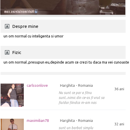
Despre mine
un om normal cu inteligenta si umor
Fizic
un om normal ,presupun eu,depinde acum ce crezi tu daca ma vei cunoaste
carlssonlove
Harghita - Romania
36 ani
Nu sunt ce par a fi!nu
sunt..nimic din ce-as fi vrut sa
fiu!dar fiindca m-am nas
maximilian78
Harghita - Romania
32 ani
sunt un barbat simplu