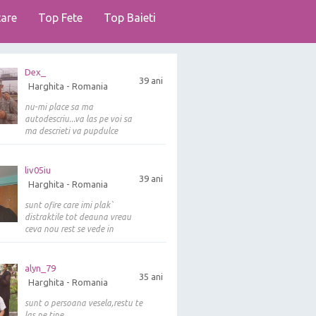
are
Top Fete
Top Baieti
Dex_
39 ani
Harghita - Romania
nu-mi place sa ma
autodescriu...va las pe voi sa
ma descrieti va pupdulce
liv05iu
39 ani
Harghita - Romania
sunt ofire care imi plak`
distraktile tot deauna vreau
ceva nou rest se vede in
alyn_79
35 ani
Harghita - Romania
sunt o persoana vesela,restu te
las pe tine