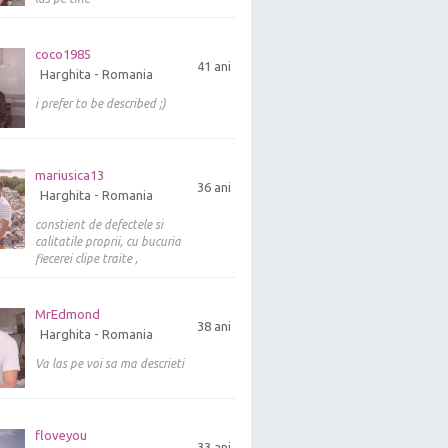
coco1985
41 ani
Harghita - Romania
i prefer to be described ;)
mariusica13
36 ani
Harghita - Romania
constient de defectele si
calitatile proprii, cu bucuria
fiecerei clipe traite ,
MrEdmond
38 ani
Harghita - Romania
Va las pe voi sa ma descrieti
floveyou
33 ani