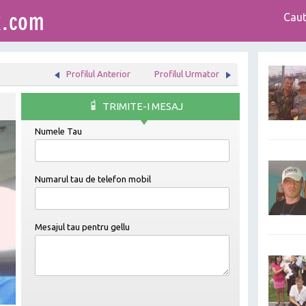
Caut
Profilul Anterior
Profilul Urmator
TRIMITE-I MESAJ
Numele Tau
Numarul tau de telefon mobil
Mesajul tau pentru
gellu