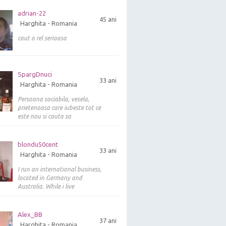
adrian-22
45 ani
Harghita - Romania
caut o rel serioasa
SpargDnuci
33 ani
Harghita - Romania
Persoana sociabila, vesela,
prietenoasa care iubeste tot ce
este nou si cauta sa
blondu50cent
33 ani
Harghita - Romania
I run an international business,
located in Germany and
Australia. While i live
Alex_BB
37 ani
Harghita - Romania