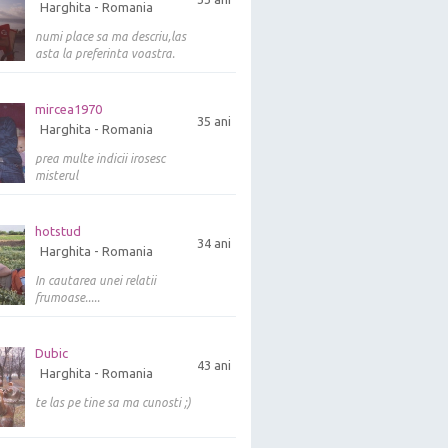
Harghita - Romania
numi place sa ma descriu,las
asta la preferinta voastra.
mircea1970
35 ani
Harghita - Romania
prea multe indicii irosesc
misterul
hotstud
34 ani
Harghita - Romania
In cautarea unei relatii
frumoase.....
Dubic
43 ani
Harghita - Romania
te las pe tine sa ma cunosti ;)