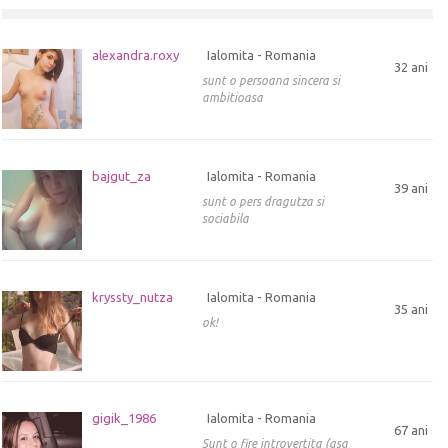
alexandra.roxy
Ialomita - Romania
32 ani
sunt o persoana sincera si
ambitioasa
bajgut_za
Ialomita - Romania
39 ani
sunt o pers dragutza si
sociabila
kryssty_nutza
Ialomita - Romania
35 ani
ok!
gigik_1986
Ialomita - Romania
67 ani
Sunt o fire introvertita (asa