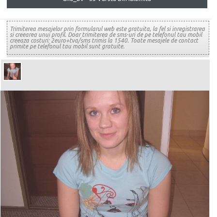
Trimiterea mesajelor prin formularul web este gratuita, la fel si inregistrarea
si creearea unui profil. Doar trimiterea de sms-uri de pe telefonul tau mobil
creeaza costuri: 2euro+tva/sms trimis la 1540. Toate mesajele de contact
primite pe telefonul tau mobil sunt gratuite.