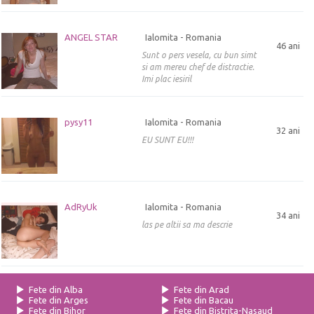
ANGEL STAR
Ialomita - Romania
46 ani
Sunt o pers vesela, cu bun simt
si am mereu chef de distractie.
Imi plac iesiril
pysy11
Ialomita - Romania
32 ani
EU SUNT EU!!!
AdRyUk
Ialomita - Romania
34 ani
las pe altii sa ma descrie
Fete din Alba
Fete din Arad
Fete din Arges
Fete din Bacau
Fete din Bihor
Fete din Bistrita-Nasaud