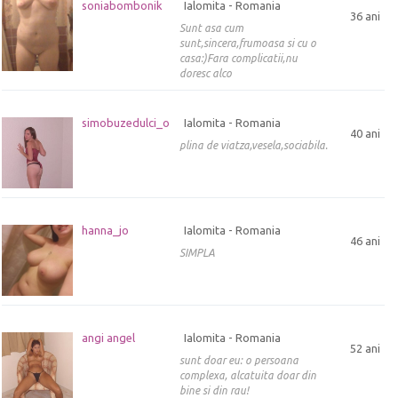
soniabombonik
Ialomita - Romania
36 ani
Sunt asa cum
sunt,sincera,frumoasa si cu o
casa:)Fara complicatii,nu
doresc alco
simobuzedulci_o
Ialomita - Romania
40 ani
plina de viatza,vesela,sociabila.
hanna_jo
Ialomita - Romania
46 ani
SIMPLA
angi angel
Ialomita - Romania
52 ani
sunt doar eu: o persoana
complexa, alcatuita doar din
bine si din rau!