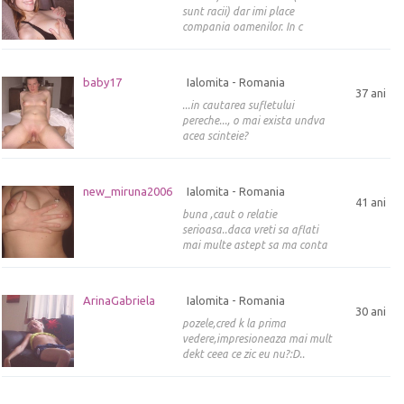
sunt racii) dar imi place
compania oamenilor. In c
baby17
Ialomita - Romania
37 ani
...in cautarea sufletului
pereche..., o mai exista undva
acea scinteie?
new_miruna2006
Ialomita - Romania
41 ani
buna ,caut o relatie
serioasa..daca vreti sa aflati
mai multe astept sa ma conta
ArinaGabriela
Ialomita - Romania
30 ani
pozele,cred k la prima
vedere,impresioneaza mai mult
dekt ceea ce zic eu nu?:D..