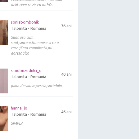
dekt ceea ce zic eu nu?:D..
soniabombonik
36 ani
Ialomita - Romania
Sunt asa cum
sunt,sincera,frumoasa si cu o
casa:)Fara complicatii,nu
doresc alco
simobuzedulci_o
40 ani
Ialomita - Romania
plina de viatza,vesela,sociabila.
hanna_jo
46 ani
Ialomita - Romania
SIMPLA