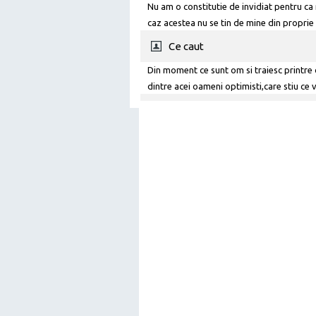
Nu am o constitutie de invidiat pentru ca 
caz acestea nu se tin de mine din proprie
solutii pentru a-mi spori frumusetea si ince
Ce caut
banilor.
Din moment ce sunt om si traiesc printre 
dintre acei oameni optimisti,care stiu ce vo