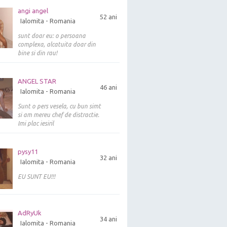
angi angel
52 ani
Ialomita - Romania
sunt doar eu: o persoana
complexa, alcatuita doar din
bine si din rau!
ANGEL STAR
46 ani
Ialomita - Romania
Sunt o pers vesela, cu bun simt
si am mereu chef de distractie.
Imi plac iesiril
pysy11
32 ani
Ialomita - Romania
EU SUNT EU!!!
AdRyUk
34 ani
Ialomita - Romania