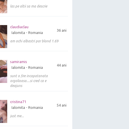
las pe altii sa ma descrie
claudiaclau
36 ani
Ialomita - Romania
am ochi albastri par blond 1.69
samiramis
44 ani
Ialomita - Romania
sunt o fire incapatanata
orgolioasa....si cred ca e
deajuns
cristina71
54 ani
Ialomita - Romania
just me...