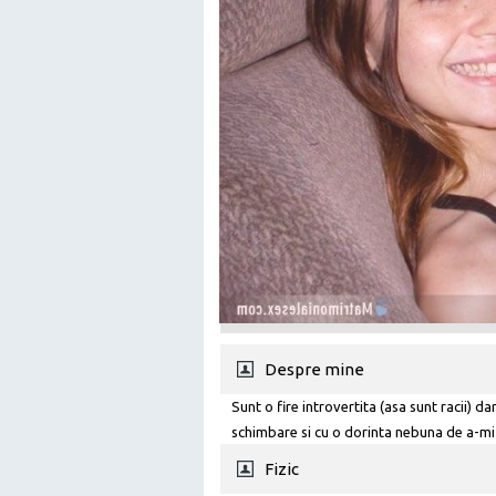
Despre mine
Sunt o fire introvertita (asa sunt racii) 
schimbare si cu o dorinta nebuna de a-mi i
oameni noi sau mai bine zis sa-mi fac prie
Fizic
cat mai multi oameni din intreaga lume sa 