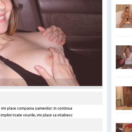
dar imi place compania oamenilor. In continua
mplini toate visurile, imi place sa intalnesc
teni noi. Cel mai mare vis al meu este sa ajut
ajunga la libertate financiara.