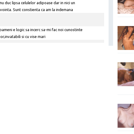
nu duc lipsa celulelor adipoase dar in nici un
 vointa. Sunt constienta ca am la indemana
rc sa le folosesc in limita timpului si a
oameni e logic sa incerc sa-mi fac noi cunostinte
r,invatabili si cu vise mari