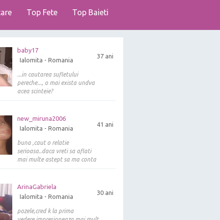
are
Top Fete
Top Baieti
baby17
37 ani
Ialomita - Romania
...in cautarea sufletului
pereche..., o mai exista undva
acea scinteie?
new_miruna2006
41 ani
Ialomita - Romania
buna ,caut o relatie
serioasa..daca vreti sa aflati
mai multe astept sa ma conta
ArinaGabriela
30 ani
Ialomita - Romania
pozele,cred k la prima
vedere,impresioneaza mai mult