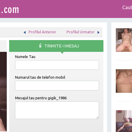
Caut
Profilul Anterior
Profilul Urmator
TRIMITE-I MESAJ
Numele Tau
Numarul tau de telefon mobil
Mesajul tau pentru
gigik_1986