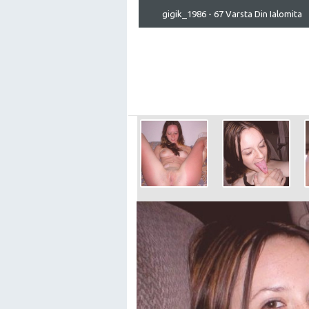
gigik_1986 - 67 Varsta Din Ialomita