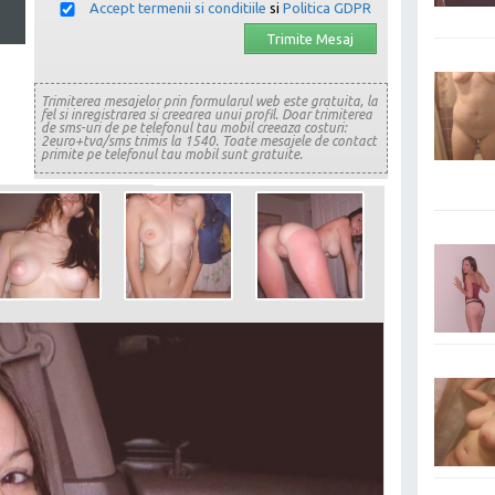
Accept termenii si conditiile
si
Politica GDPR
Trimiterea mesajelor prin formularul web este gratuita, la
fel si inregistrarea si creearea unui profil. Doar trimiterea
de sms-uri de pe telefonul tau mobil creeaza costuri:
2euro+tva/sms trimis la 1540. Toate mesajele de contact
primite pe telefonul tau mobil sunt gratuite.