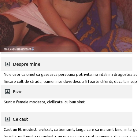
Despre mine
Nu e usor ca omul sa gaseasca persoana potrivita, nu intalnim dragostea a
fiecare colt de strada, oamenii se dovedesc a fi foarte diferiti, daca la incep
aspectul fizic conteaza, in timp suntem mai mult atrasi de personalitate, stil
Fizic
caracter...care este schimbator.
Sunt o femeie modesta, civilizata, cu bun simt.
Ce caut
Caut un EL modest, civilizat, cu bun simt, langa care sa ma simt bine, in larg
fericita, multumita si implinita, un om cu care sa pot comunica, daca nu, sa 