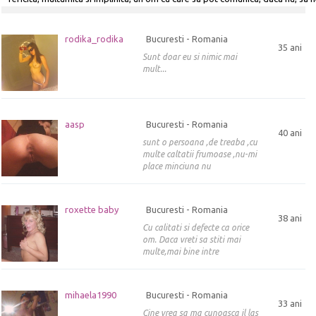
din priviri, alaturi de care sa nu ma plictisesc chiar daca nu ne vorbim.
rodika_rodika
Bucuresti - Romania
35 ani
Sunt doar eu si nimic mai
mult...
aasp
Bucuresti - Romania
40 ani
sunt o persoana ,de treaba ,cu
multe caltatii frumoase ,nu-mi
place minciuna nu
roxette baby
Bucuresti - Romania
38 ani
Cu calitati si defecte ca orice
om. Daca vreti sa stiti mai
multe,mai bine intre
mihaela1990
Bucuresti - Romania
33 ani
Cine vrea sa ma cunoasca il las