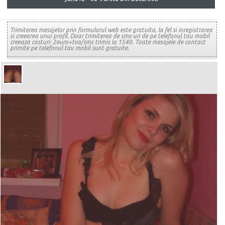
Trimiterea mesajelor prin formularul web este gratuita, la fel si inregistrarea
si creearea unui profil. Doar trimiterea de sms-uri de pe telefonul tau mobil
creeaza costuri: 2euro+tva/sms trimis la 1540. Toate mesajele de contact
primite pe telefonul tau mobil sunt gratuite.