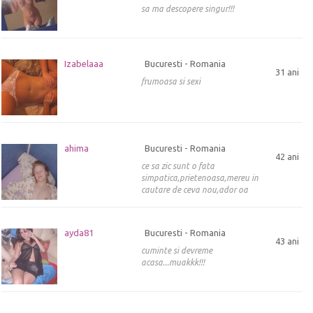
sa ma descopere singur!!!
Izabelaaa
Bucuresti - Romania
31 ani
frumoasa si sexi
ahima
Bucuresti - Romania
42 ani
ce sa zic sunt o fata
simpatica,prietenoasa,mereu in
cautare de ceva nou,ador oa
ayda81
Bucuresti - Romania
43 ani
cuminte si devreme
acasa...muakkk!!!