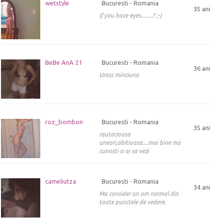
wetstyle
Bucuresti - Romania
35 ani
if you have eyes........? ;-)
BeBe AnA 21
Bucuresti - Romania
36 ani
Urasc minciuna
roz_bombon
Bucuresti - Romania
35 ani
rautacioasa
uneori,abitioasa....mai bine ma
cunosti si ai sa vezi
cameliutza
Bucuresti - Romania
34 ani
Ma consider un om normal din
toate punctele de vedere.