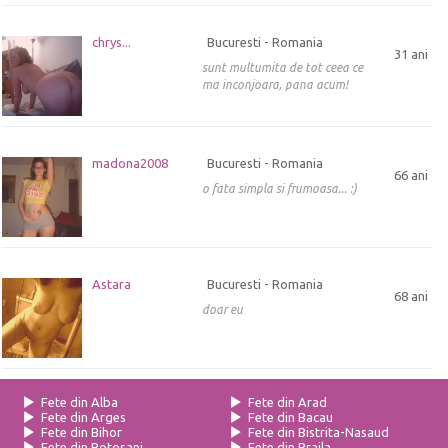
chrys...
Bucuresti - Romania
31 ani
sunt multumita de tot ceea ce
ma inconjoara, pana acum!
madona2008
Bucuresti - Romania
66 ani
o fata simpla si frumoasa... :)
Astara
Bucuresti - Romania
68 ani
doar eu
Fete din Alba
Fete din Arad
Fete din Arges
Fete din Bacau
Fete din Bihor
Fete din Bistrita-Nasaud
Fete din Botosani
Fete din Braila