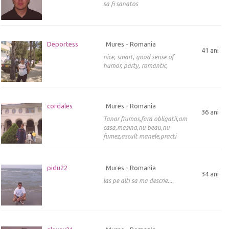
sa fi sanatos
Deportess
Mures - Romania
41 ani
nice, smart, good sense of
humor, party, romantic,
cordales
Mures - Romania
36 ani
Tanar frumos,fara obligatii,am
casa,masina,nu beau,nu
fumez,ascult manele,practi
pidu22
Mures - Romania
34 ani
las pe alti sa ma descrie....