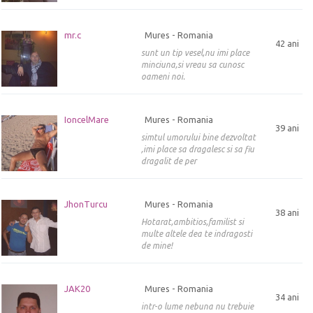
mr.c
Mures - Romania
42 ani
sunt un tip vesel,nu imi place
minciuna,si vreau sa cunosc
oameni noi.
IoncelMare
Mures - Romania
39 ani
simtul umorului bine dezvoltat
,imi place sa dragalesc si sa fiu
dragalit de per
JhonTurcu
Mures - Romania
38 ani
Hotarat,ambitios,familist si
multe altele dea te indragosti
de mine!
JAK20
Mures - Romania
34 ani
intr-o lume nebuna nu trebuie