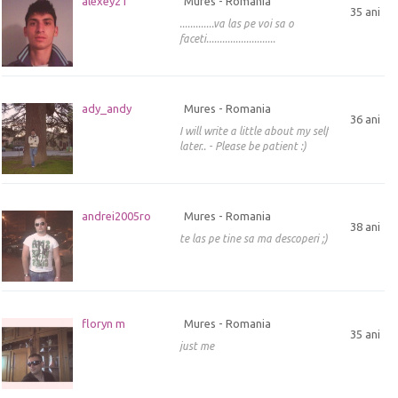
alexey21
Mures - Romania
35 ani
.............va las pe voi sa o
faceti..........................
ady_andy
Mures - Romania
36 ani
I will write a little about my self
later.. - Please be patient :)
andrei2005ro
Mures - Romania
38 ani
te las pe tine sa ma descoperi ;)
floryn m
Mures - Romania
35 ani
just me