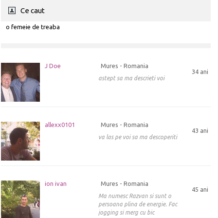
Ce caut
o femeie de treaba
J Doe
Mures - Romania
34 ani
astept sa ma descrieti voi
allexx0101
Mures - Romania
43 ani
va las pe voi sa ma descoperiti
ion ivan
Mures - Romania
45 ani
Ma numesc Razvan si sunt o
persoana plina de energie. Fac
jogging si merg cu bic