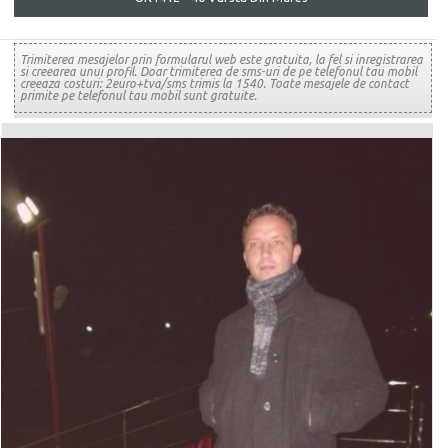
Trimiterea mesajelor prin formularul web este gratuita, la fel si inregistrarea
si creearea unui profil. Doar trimiterea de sms-uri de pe telefonul tau mobil
creeaza costuri: 2euro+tva/sms trimis la 1540. Toate mesajele de contact
primite pe telefonul tau mobil sunt gratuite.