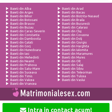
Baieti din Alba
Baieti din Arad
Baieti din Arges
Baieti din Bacau
Baieti din Bihor
Baieti din Bistrita-Nasaud
Baieti din Botosani
Baieti din Braila
Baieti din Brasov
Baieti din Bucuresti
Baieti din Buzau
Baieti din Calarasi
Baieti din Caras-Severin
Baieti din Cluj
Baieti din Constanta
Baieti din Covasna
Baieti din Dambovita
Baieti din Dolj
Baieti din Galati
Baieti din Giurgiu
Baieti din Gorj
Baieti din Harghita
Baieti din Hunedoara
Baieti din Ialomita
Baieti din Iasi
Baieti din Maramures
Baieti din Mehedinti
Baieti din Mures
Baieti din Neamt
Baieti din Olt
Baieti din Prahova
Baieti din Salaj
Baieti din Satu-Mare
Baieti din Sibiu
Baieti din Suceava
Baieti din Teleorman
Baieti din Timis
Baieti din Tulcea
Baieti din Valcea
Baieti din Vaslui
Baieti din Vrancea
Romana
English
French
Intra in contact acum!