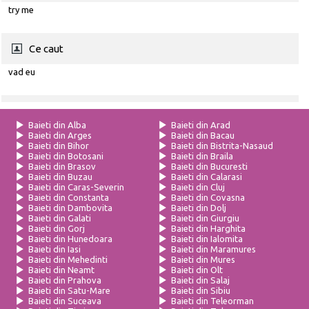
try me
Ce caut
vad eu
Baieti din Alba
Baieti din Arad
Baieti din Arges
Baieti din Bacau
Baieti din Bihor
Baieti din Bistrita-Nasaud
Baieti din Botosani
Baieti din Braila
Baieti din Brasov
Baieti din Bucuresti
Baieti din Buzau
Baieti din Calarasi
Baieti din Caras-Severin
Baieti din Cluj
Baieti din Constanta
Baieti din Covasna
Baieti din Dambovita
Baieti din Dolj
Baieti din Galati
Baieti din Giurgiu
Baieti din Gorj
Baieti din Harghita
Baieti din Hunedoara
Baieti din Ialomita
Baieti din Iasi
Baieti din Maramures
Baieti din Mehedinti
Baieti din Mures
Baieti din Neamt
Baieti din Olt
Baieti din Prahova
Baieti din Salaj
Baieti din Satu-Mare
Baieti din Sibiu
Baieti din Suceava
Baieti din Teleorman