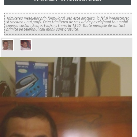
Trimiterea mesajelor prin formularul web este gratuita, la fel si inregistrarea
si creearea unui profil. Doar trimiterea de sms-uri de pe telefonul tau mobil
creeaza costuri: 2euro+tva/sms trimis la 1540. Toate mesajele de contact
primite pe telefonul tau mobil sunt gratuite.