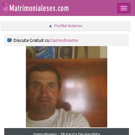
Togg
navi
Profilul Anterior
Discuta Gratuit cu
tiamodinamo
tiamodinamo - 38 Varsta Din Harghita