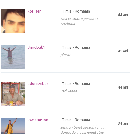
kbf_ser
Timis - Romania
44 ani
cred ca sunt o persoana
cerebrala
slimeball1
Timis - Romania
41 ani
placut
adonisvibes
Timis - Romania
44 ani
veti vedea
low emision
Timis - Romania
34 ani
sunt un baiat soceabil si ami
doresc de a gasi jumatatea