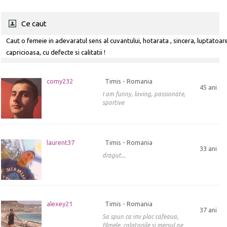
Ce caut
Caut o femeie in adevaratul sens al cuvantului, hotarata , sincera, luptatoar
capricioasa, cu defecte si calitatii !
comy232
Timis - Romania
45 ani
I am funny, loving, passionate,
sportive
laurent37
Timis - Romania
33 ani
dragut...
alexey21
Timis - Romania
37 ani
Sa spun ca imi plac cafeaua,
filmele, calatoriile si mersul pe