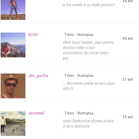
34 ani
o fire vesela si cu multi priteni:P
EU35
Timis - Romania
44 ani
Mort dupa basket, copt pentru
montan-bike si bun
consumator de ironie! Urasc
pro
alin_gorba
Timis - Romania
31 ani
... descrierea prefer sa mi-o faca
altii !!!
Jerome5
Timis - Romania
33 ani
urasc fitele,orice altceva poate
fi ok si distractiv