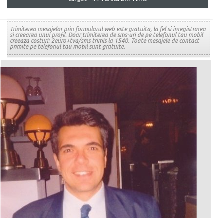
Trimiterea mesajelor prin formularul web este gratuita, la fel si inregistrarea
si creearea unui profil. Doar trimiterea de sms-uri de pe telefonul tau mobil
creeaza costuri: 2euro+tva/sms trimis la 1540. Toate mesajele de contact
primite pe telefonul tau mobil sunt gratuite.