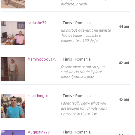
bicicleta..? Neah
radu-ilie79
Timis - Romania
44 ani
un barbat adevarat nu iubeste
100 de femei ... iubeste o
femeie intr-o 100 de fe
flamingoboys79
Timis - Romania
42 ani
Despre mine ce pot sa spun ...
sunt un tip caruia ii place
umorul,caruia ii plac
searchingro
Timis - Romania
45 ani
I dont really know what you
are looking for i simple want
someone to share it wi
Augustin777
Timis - Romania