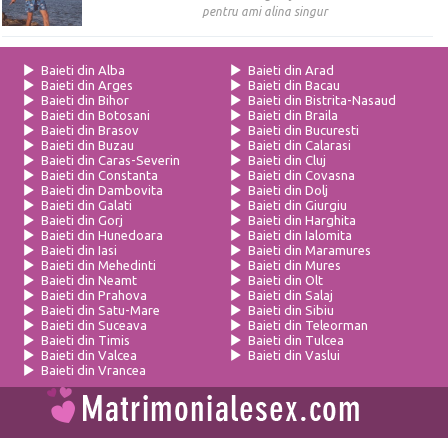
pentru ami alina singur
Baieti din Alba
Baieti din Arad
Baieti din Arges
Baieti din Bacau
Baieti din Bihor
Baieti din Bistrita-Nasaud
Baieti din Botosani
Baieti din Braila
Baieti din Brasov
Baieti din Bucuresti
Baieti din Buzau
Baieti din Calarasi
Baieti din Caras-Severin
Baieti din Cluj
Baieti din Constanta
Baieti din Covasna
Baieti din Dambovita
Baieti din Dolj
Baieti din Galati
Baieti din Giurgiu
Baieti din Gorj
Baieti din Harghita
Baieti din Hunedoara
Baieti din Ialomita
Baieti din Iasi
Baieti din Maramures
Baieti din Mehedinti
Baieti din Mures
Baieti din Neamt
Baieti din Olt
Baieti din Prahova
Baieti din Salaj
Baieti din Satu-Mare
Baieti din Sibiu
Baieti din Suceava
Baieti din Teleorman
Baieti din Timis
Baieti din Tulcea
Baieti din Valcea
Baieti din Vaslui
Baieti din Vrancea