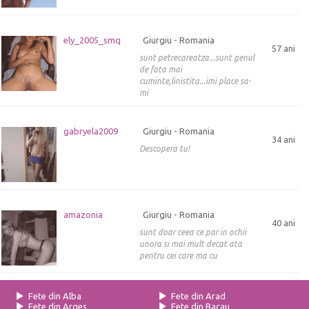
ely_2005_smq
Giurgiu - Romania
57 ani
sunt petrecareatza...sunt genul
de fata mai
cuminte,linistita...imi place sa-
mi
gabryela2009
Giurgiu - Romania
34 ani
Descopera tu!
amazonia
Giurgiu - Romania
40 ani
sunt doar ceea ce par in ochii
unora si mai mult decat ata
pentru cei care ma cu
Fete din Alba
Fete din Arad
Fete din Arges
Fete din Bacau