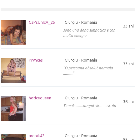
CaPsUnIcA_25
Giurgiu - Romania
33 ani
sono una dona simpatica e con
molta energie
Prynces
Giurgiu - Romania
33 ani
"O persoana absolut normala
.........."
hoticequeen
Giurgiu - Romania
36 ani
Tinerik.........dragutzik.........si..dulcik.......
monik42
Giurgiu - Romania
55 ani