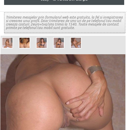
Trimiterea mesajelor prin formularul web este gratuita, la fel si inregistrarea
si creearea unui profil. Doar trimiterea de sms-uri de pe telefonul tau mobil
creeaza costuri: 2euro+tva/sms trimis la 1540. Toate mesajele de contact
primite pe telefonul tau mobil sunt gratuite.