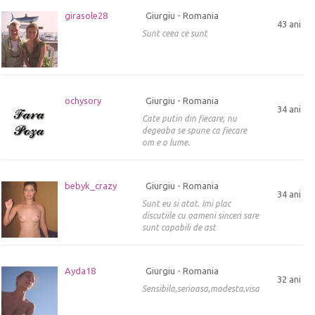
girasole28
Giurgiu - Romania
43 ani
Sunt ceea ce sunt
ochysory
Giurgiu - Romania
34 ani
Cate putin din fiecare, nu
degeaba se spune ca fiecare
om e o lume.
bebyk_crazy
Giurgiu - Romania
34 ani
Sunt eu si atat. Imi plac
discutiile cu oameni sinceri sare
sunt capabili de ast
Ayda18
Giurgiu - Romania
32 ani
Sensibila,serioasa,modesta,visatoare,indepe