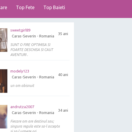
are
Top Fete
Top Baieti
sweetgirl89
35 ani
Caras-Severin - Romania
SUNT O FIRE OPTIMISA SI
FOARTE DESCHISA SI CAUT
AVENTURI .
modely123
40 ani
Caras-Severin - Romania
un om obisnuit
andrutza2007
34 ani
Caras-Severin - Romania
Fiecare om are destinul sau;
singura regula este sa-l accepte
si sa-l urmeze ori