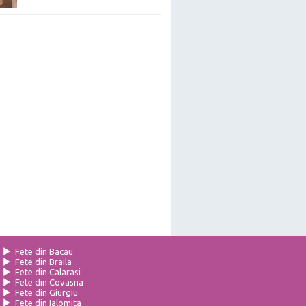
Fete din Bacau
Fete din Braila
Fete din Calarasi
Fete din Covasna
Fete din Giurgiu
Fete din Ialomita