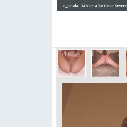
o_petala - 34 Varsta Din Caras-Severi