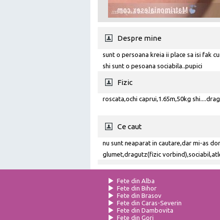
Despre mine
sunt o persoana kreia ii place sa isi fak
shi sunt o pesoana sociabila..pupici
Fizic
roscata,ochi caprui,1.65m,50kg shi....drag
Ce caut
nu sunt neaparat in cautare,dar mi-as dori
glumet,dragutz(fizic vorbind),sociabil,atle
mult,dar nu cred k sunt exagerata..
Fete din Alba
Fete din Bihor
Fete din Brasov
Fete din Caras-Severin
Fete din Dambovita
Fete din Gorj