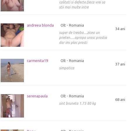
aripa-albastra Sunt umbra sperantei... ca mai sti sa IUBESTI 1
calitati si defecte.Daca vrei sa
stii mai multe intre
andreea blonda
Olt - Romania
34 ani
super de treaba....zicea un
prieten.....apropo urasc prostia
dar imi plac prosti
carmenita19
Olt - Romania
37 ani
simpatica
serenapaula
Olt - Romania
68 ani
sint bruneta 1.73 80 kg