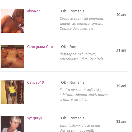
alyna27
Olt - Romania
40 ani
Draguta cu simtul umorului,
simpatica, serioasa, sincera.
Dornica de o relatie d
Georgiana Geo
Olt - Romania
31 ani
desteapta, nebunatica,
prietenoasa...si multe altele
Calipso19
Olt - Romania
35 ani
Sunt o persoana sufletista,
iubitoare ,blanda ,prietenoasa
si foarte sociabila.
synguryk
Olt - Romania
33 ani
sunt ilush,imi place sa ma
distrez,sa-mi fac multi