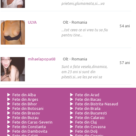
prieteni,glumareata,si....va
ULYA
Olt - Romania
54 ani
...tot ceea ce ai vrea tu sa fiu
pentru tine...
mihaelapopa68
Olt - Romania
57 ani
Sunt o fata vesela,dinamica,
am 23 ani si sunt din
pitesti.si...va las pe voi sa
Fete din Alba
Fete din Arad
Fete din Arges
Fete din Bacau
Fete din Bihor
Fete din Bistrita-Nasaud
Fete din Botosani
Fete din Braila
Fete din Brasov
Fete din Bucuresti
Fete din Buzau
Fete din Calarasi
Fete din Caras-Severin
Fete din Cluj
Fete din Constanta
Fete din Covasna
Fete din Dambovita
Fete din Dolj
Fete din Galati
Fete din Giurgiu