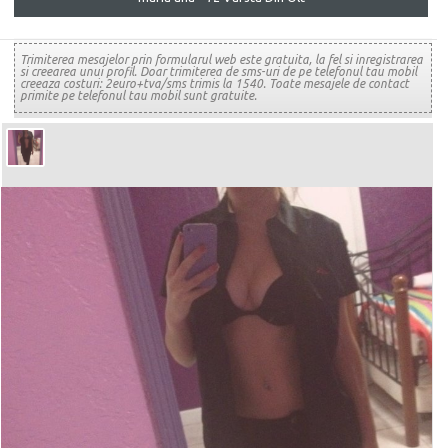
Trimiterea mesajelor prin formularul web este gratuita, la fel si inregistrarea
si creearea unui profil. Doar trimiterea de sms-uri de pe telefonul tau mobil
creeaza costuri: 2euro+tva/sms trimis la 1540. Toate mesajele de contact
primite pe telefonul tau mobil sunt gratuite.