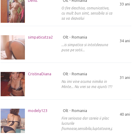
Denu.
Olt - Romania
33 ani
O fire deschisa, comunicativa,
cu mult bun simt, sensibila si ca
sa va dezvalui
simpaticutza2
Olt - Romania
34 ani
...is simpatica si intotdeauna
pusa pe sotii...
CristinaDiana
Olt - Romania
31 ani
Nu imi vine acuma nimika in
Minte... Nu vrei sa ma ajunti ???
modely123
Olt - Romania
40 ani
Fire serioasa dar careia ii plac
lucrurile
frumoase,sensibila,luptatoare,perseve