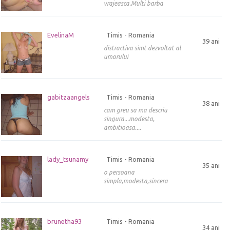
vrajeasca.Multi barba
EvelinaM
Timis - Romania
39 ani
distractiva simt dezvoltat al
umorului
gabitzaangels
Timis - Romania
38 ani
cam greu sa ma descriu
singura...modesta,
ambitioasa....
lady_tsunamy
Timis - Romania
35 ani
o persoana
simpla,modesta,sincera
brunetha93
Timis - Romania
34 ani