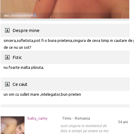
Despre mine
sincera,sufletista,pot fi o buna prietena,singura de ceva timp in cautare de 
de ce nu un sot?
Fizic
nu foarte inalta plinuta,
Ce caut
un om cu sullet mare ,intelegator,bun prieten
baby_camy
Timis - Romania
34 ani
sunt singura in momentul de
fata si astept pe cineva sa ma