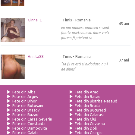
Ginna_L
Timis - Romania
45 ani
eu ma numesc andreea si sunt
foarte prietenuasa. daca vreti
putem fi prieteni sa
Annita88
Timis - Romania
37 ani
"sa fii ce esti si niciodata nu-i
de ajuns"
Fete din Alba
Fete din Arad
Fete din Arges
Fete din Bacau
Fete din Bihor
Fete din Bistrita-Nasaud
Fete din Botosani
Fete din Braila
Fete din Brasov
Fete din Bucuresti
Fete din Buzau
Fete din Calarasi
Fete din Caras-Severin
Fete din Cluj
Fete din Constanta
Fete din Covasna
Fete din Dambovita
Fete din Dolj
Fete din Galati
Fete din Giurgiu