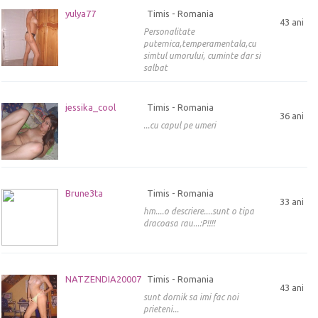
yulya77
Timis - Romania
43 ani
Personalitate
puternica,temperamentala,cu
simtul umorului, cuminte dar si
salbat
jessika_cool
Timis - Romania
36 ani
...cu capul pe umeri
Brune3ta
Timis - Romania
33 ani
hm....o descriere....sunt o tipa
dracoasa rau...:P!!!!
NATZENDIA20007
Timis - Romania
43 ani
sunt dornik sa imi fac noi
prieteni...