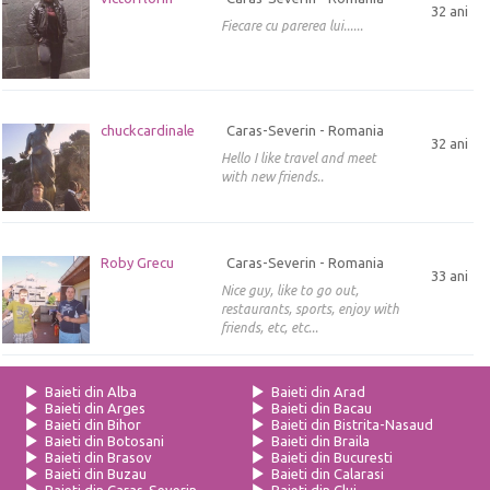
32 ani
Fiecare cu parerea lui......
chuckcardinale
Caras-Severin - Romania
32 ani
Hello I like travel and meet
with new friends..
Roby Grecu
Caras-Severin - Romania
33 ani
Nice guy, like to go out,
restaurants, sports, enjoy with
friends, etc, etc...
Baieti din Alba
Baieti din Arad
Baieti din Arges
Baieti din Bacau
Baieti din Bihor
Baieti din Bistrita-Nasaud
Baieti din Botosani
Baieti din Braila
Baieti din Brasov
Baieti din Bucuresti
Baieti din Buzau
Baieti din Calarasi