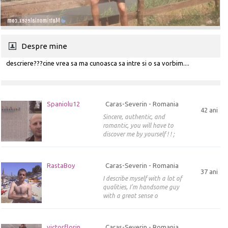
Despre mine
descriere???cine vrea sa ma cunoasca sa intre si o sa vorbim....
Spaniolu12
Caras-Severin - Romania
42 ani
Sincere, authentic, and
romantic, you will have to
discover me by yourself ! ! ;
RastaBoy
Caras-Severin - Romania
37 ani
I describe myself with a lot of
qualities, I'm handsome guy
with a great sense o
victorflorin
Caras-Severin - Romania