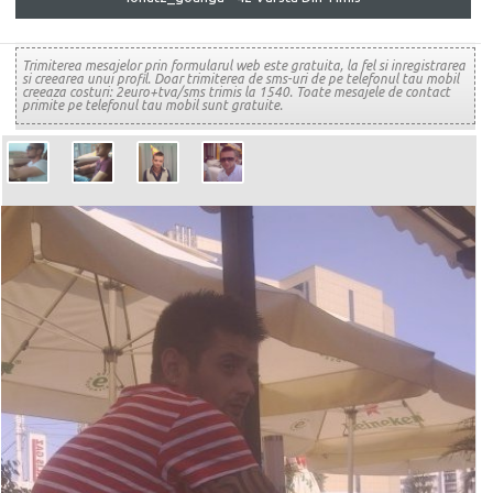
Trimiterea mesajelor prin formularul web este gratuita, la fel si inregistrarea
si creearea unui profil. Doar trimiterea de sms-uri de pe telefonul tau mobil
creeaza costuri: 2euro+tva/sms trimis la 1540. Toate mesajele de contact
primite pe telefonul tau mobil sunt gratuite.