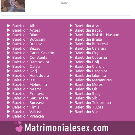
bine.....
Baieti din Alba
Baieti din Arad
Baieti din Arges
Baieti din Bacau
Baieti din Bihor
Baieti din Bistrita-Nasaud
Baieti din Botosani
Baieti din Braila
Baieti din Brasov
Baieti din Bucuresti
Baieti din Buzau
Baieti din Calarasi
Baieti din Caras-Severin
Baieti din Cluj
Baieti din Constanta
Baieti din Covasna
Baieti din Dambovita
Baieti din Dolj
Baieti din Galati
Baieti din Giurgiu
Baieti din Gorj
Baieti din Harghita
Baieti din Hunedoara
Baieti din Ialomita
Baieti din Iasi
Baieti din Maramures
Baieti din Mehedinti
Baieti din Mures
Baieti din Neamt
Baieti din Olt
Baieti din Prahova
Baieti din Salaj
Baieti din Satu-Mare
Baieti din Sibiu
Baieti din Suceava
Baieti din Teleorman
Baieti din Timis
Baieti din Tulcea
Baieti din Valcea
Baieti din Vaslui
Baieti din Vrancea