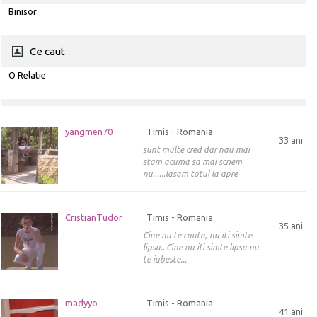
Binisor
Ce caut
O Relatie
yangmen70
Timis - Romania
33 ani
sunt multe cred dar nau mai
stam acuma sa mai scriem
nu......lasam totul la apre
CristianTudor
Timis - Romania
35 ani
Cine nu te cauta, nu iti simte
lipsa...Cine nu iti simte lipsa nu
te iubeste...
madyyo
Timis - Romania
41 ani