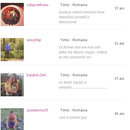
valyy.nebunu
Timis - Romania
37 ani
sincer,cu simtul umorului bine
dezvoltat,sociabil si
descurcaret.
sexychip
Timis - Romania
32 ani
Ce farmec mai are aces site
daka ma descriu singur...trebue
sa ma cunoasteti voi
baiatul.chel
Timis - Romania
37 ani
un baiat ingrijit si
simpatic........................................
spadasinu20
Timis - Romania
45 ani
Just a normal guy