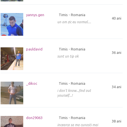
yannys.gen
Timis - Romania
40 ani
un om zic eu normal....
pauldavid
Timis - Romania
36 ani
sunt un tip ok
_dikoc
Timis - Romania
34 ani
i don't know...find out
yourself...!
don29063
Timis - Romania
38 ani
incearca sa ma cunosti mai