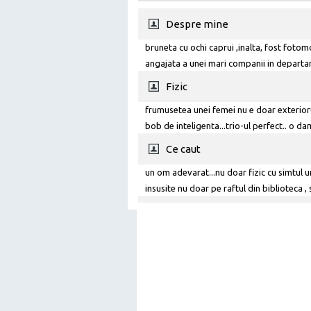
Despre mine
bruneta cu ochi caprui ,inalta, fost fotom
angajata a unei mari companii in departam
nefumatoare ,spirituala, iubesc copii si ar
Fizic
vestimentar!)
frumusetea unei femei nu e doar exteriorul
bob de inteligenta...trio-ul perfect.. o da
Ce caut
un om adevarat...nu doar fizic cu simtul 
insusite nu doar pe raftul din biblioteca ,