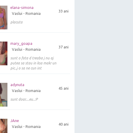
elana-simona
33 ani
Vaslui - Romania
placuta
mary_goapa
37 ani
Vaslui - Romania
sunt o fata d treaba j nu aj
putea sa stau in ksa makr un
pic..j o sa ne cun int
adynuta
45 ani
Vaslui - Romania
sunt doar....eu..:P
JAne
40 ani
Vaslui - Romania