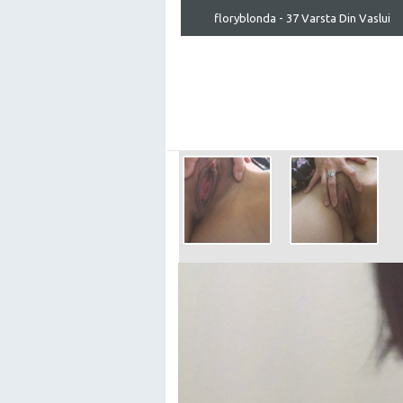
floryblonda - 37 Varsta Din Vaslui