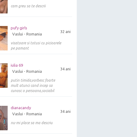
cam greu sa te descrii
pufy girls
32 ani
Vaslui - Romania
visatoare si totusi cu picioarele
pe pamant
iulia 69
34 ani
Vaslui - Romania
putin timida,vorbesc foarte
mult atunci cand incep sa
cunosc o persoana,sociabil
dianacandy
34 ani
Vaslui - Romania
nu-mi place sa ma descriu