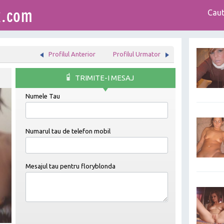
Caut
Profilul Anterior
Profilul Urmator
TRIMITE-I MESAJ
Numele Tau
Numarul tau de telefon mobil
Mesajul tau pentru
floryblonda