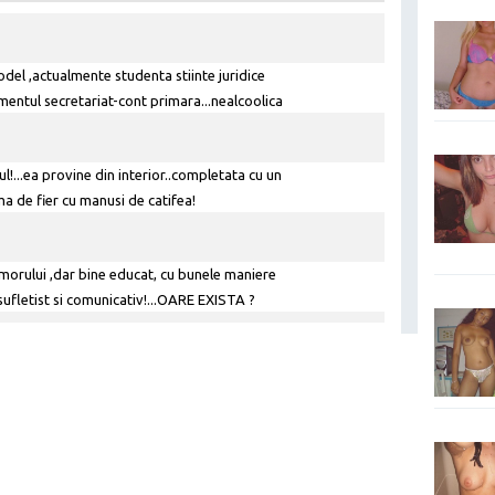
odel ,actualmente studenta stiinte juridice
entul secretariat-cont primara...nealcoolica
ta( cu 6 ani de activitate in domeniul design
!...ea provine din interior..completata cu un
ma de fier cu manusi de catifea!
umorului ,dar bine educat, cu bunele maniere
 sufletist si comunicativ!...OARE EXISTA ?