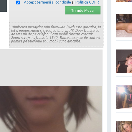
Accept termenii si conditiile
si
Politica GDPR
Trimiterea mesajelor prin formularul web este gratuita, la
fel si inregistrarea si creearea unui profil. Doar trimiterea
de sms-uri de pe telefonul tau mobil creeaza costuri:
2euro+tva/sms trimis la 1540. Toate mesajele de contact
primite pe telefonul tau mobil sunt gratuite.