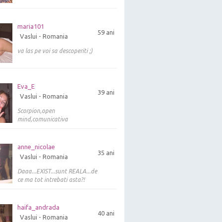
maria101
59 ani
Vaslui - Romania
va las pe voi sa descoperiti ;)
Eva_E
39 ani
Vaslui - Romania
Scorpion,open
mind,comunicativa
anne_nicolae
35 ani
Vaslui - Romania
Daaa...EXIST...sunt REALA...de
ce ma tot intrebati asta?!
haifa_andrada
40 ani
Vaslui - Romania