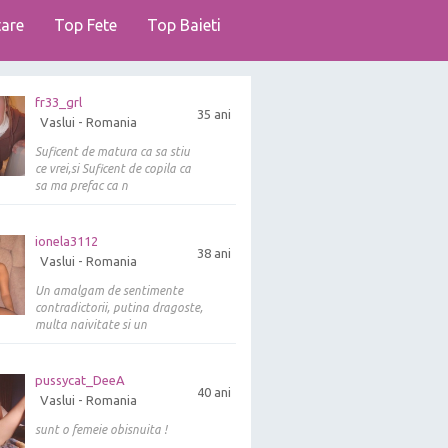
are
Top Fete
Top Baieti
fr33_grl
35 ani
Vaslui - Romania
Suficent de matura ca sa stiu
ce vrei,si Suficent de copila ca
sa ma prefac ca n
ionela3112
38 ani
Vaslui - Romania
Un amalgam de sentimente
contradictorii, putina dragoste,
multa naivitate si un
pussycat_DeeA
40 ani
Vaslui - Romania
sunt o femeie obisnuita !