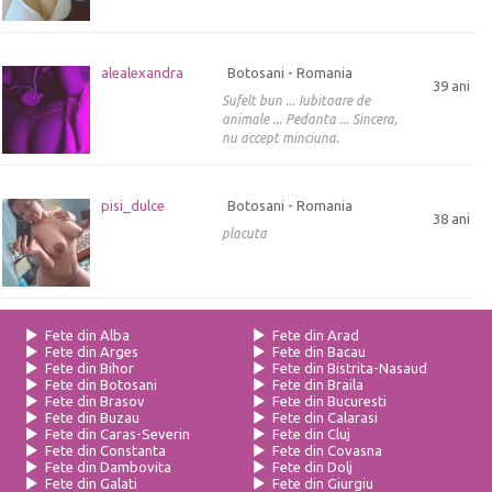
alealexandra
Botosani - Romania
39 ani
Sufelt bun ... Iubitoare de
animale ... Pedanta ... Sincera,
nu accept minciuna.
pisi_dulce
Botosani - Romania
38 ani
placuta
Fete din Alba
Fete din Arad
Fete din Arges
Fete din Bacau
Fete din Bihor
Fete din Bistrita-Nasaud
Fete din Botosani
Fete din Braila
Fete din Brasov
Fete din Bucuresti
Fete din Buzau
Fete din Calarasi
Fete din Caras-Severin
Fete din Cluj
Fete din Constanta
Fete din Covasna
Fete din Dambovita
Fete din Dolj
Fete din Galati
Fete din Giurgiu