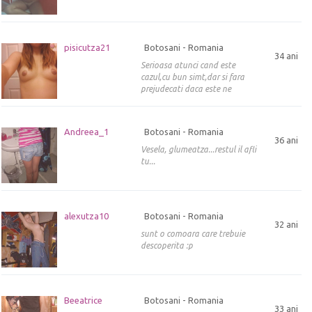
pisicutza21
Botosani - Romania
34 ani
Serioasa atunci cand este
cazul,cu bun simt,dar si fara
prejudecati daca este ne
Andreea_1
Botosani - Romania
36 ani
Vesela, glumeatza...restul il afli
tu...
alexutza10
Botosani - Romania
32 ani
sunt o comoara care trebuie
descoperita :p
Beeatrice
Botosani - Romania
33 ani