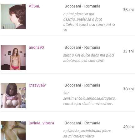
AliSaL
Botosani - Romania
36 ani
nu imi place sa ma
descriu..prefer sa o faca
altii!sunt exact asa cum sunt si
su
andra90
Botosani - Romania
35 ani
sunt o fire dulce daca ma placi
iubete-ma asa cum sunt
crazyvaly
Botosani - Romania
38 ani
Sun
sentimentala,serioasa,draguta,de
caracter,cu studii universitare.
lavinia_vipera
Botosani - Romania
40 ani
optimista,sociabila,imi place
sa-mi traiesc viata