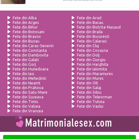
Fete din Alba
Fete din Arad
Fete din Arges
Fete din Bacau
Fete din Bihor
Fete din Bistrita-Nasaud
Fete din Botosani
Fete din Braila
Fete din Brasov
Fete din Bucuresti
Fete din Buzau
Fete din Calarasi
Fete din Caras-Severin
Fete din Cluj
Fete din Constanta
Fete din Covasna
Fete din Dambovita
Fete din Dolj
Fete din Galati
Fete din Giurgiu
Fete din Gorj
Fete din Harghita
Fete din Hunedoara
Fete din Ialomita
Fete din Iasi
Fete din Maramures
Fete din Mehedinti
Fete din Mures
Fete din Neamt
Fete din Olt
Fete din Prahova
Fete din Salaj
Fete din Satu-Mare
Fete din Sibiu
Fete din Suceava
Fete din Teleorman
Fete din Timis
Fete din Tulcea
Fete din Valcea
Fete din Vaslui
Fete din Vrancea
Romana
English
French