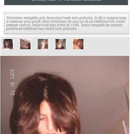
Trimiterea mesajelor prin formularul web este gratuita, la fel si inregistrarea
si creearea unui profil. Doar trimiterea de sms-uri de pe telefonul tau mobil
creeaza costuri: 2euro+tva/sms trimis la 1540. Toate mesajele de contact
primite pe telefonul tau mobil sunt gratuite.