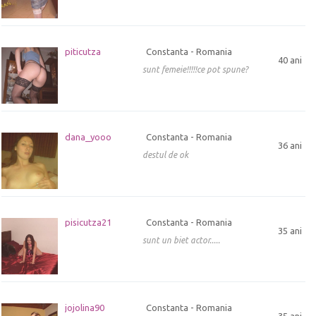
piticutza
Constanta - Romania
40 ani
sunt femeie!!!!!ce pot spune?
dana_yooo
Constanta - Romania
36 ani
destul de ok
pisicutza21
Constanta - Romania
35 ani
sunt un biet actor.....
jojolina90
Constanta - Romania
35 ani