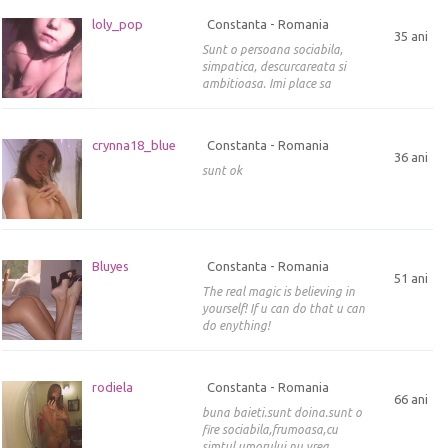
loly_pop
Constanta - Romania
35 ani
Sunt o persoana sociabila,
simpatica, descurcareata si
ambitioasa. Imi place sa
crynna18_blue
Constanta - Romania
36 ani
sunt ok
Bluyes
Constanta - Romania
51 ani
The real magic is believing in
yourself! If u can do that u can
do enything!
rodiela
Constanta - Romania
66 ani
buna baieti.sunt doina.sunt o
fire sociabila,frumoasa,cu
simtul umorului.nu vrea