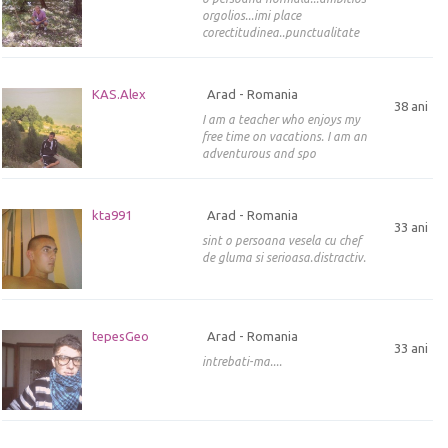
orgolios...imi place
corectitudinea..punctualitate
KAS.Alex
Arad - Romania
38 ani
I am a teacher who enjoys my
free time on vacations. I am an
adventurous and spo
kta991
Arad - Romania
33 ani
sint o persoana vesela cu chef
de gluma si serioasa.distractiv.
tepesGeo
Arad - Romania
33 ani
intrebati-ma....