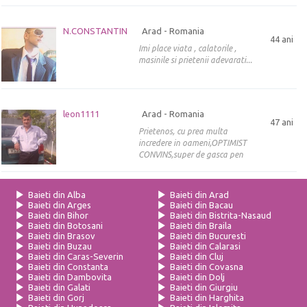
N.CONSTANTIN
Arad - Romania
44 ani
Imi place viata , calatorile ,
masinile si prietenii adevarati...
leon1111
Arad - Romania
47 ani
Prietenos, cu prea multa
incredere in oameni,OPTIMIST
CONVINS,super de gasca pen
Baieti din Alba
Baieti din Arad
Baieti din Arges
Baieti din Bacau
Baieti din Bihor
Baieti din Bistrita-Nasaud
Baieti din Botosani
Baieti din Braila
Baieti din Brasov
Baieti din Bucuresti
Baieti din Buzau
Baieti din Calarasi
Baieti din Caras-Severin
Baieti din Cluj
Baieti din Constanta
Baieti din Covasna
Baieti din Dambovita
Baieti din Dolj
Baieti din Galati
Baieti din Giurgiu
Baieti din Gorj
Baieti din Harghita