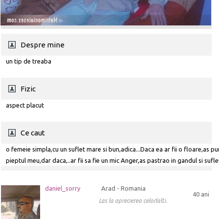
Despre mine
un tip de treaba
Fizic
aspect placut
Ce caut
o femeie simpla,cu un suflet mare si bun,adica...Daca ea ar fii o floare,as pu
pieptul meu,dar daca,..ar fii sa fie un mic Anger,as pastrao in gandul si sufle
daniel_sorry
Arad - Romania
40 ani
Las la aprecierea celorlalti.