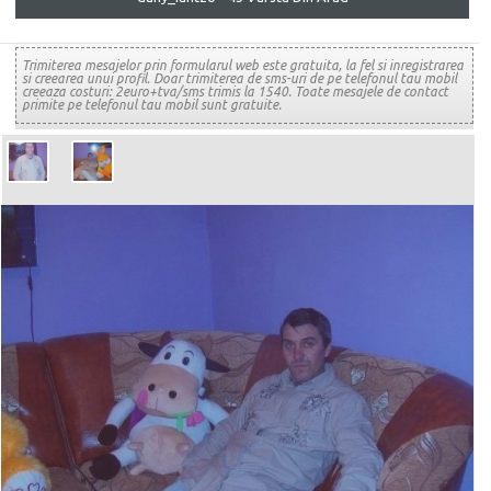
Trimiterea mesajelor prin formularul web este gratuita, la fel si inregistrarea
si creearea unui profil. Doar trimiterea de sms-uri de pe telefonul tau mobil
creeaza costuri: 2euro+tva/sms trimis la 1540. Toate mesajele de contact
primite pe telefonul tau mobil sunt gratuite.