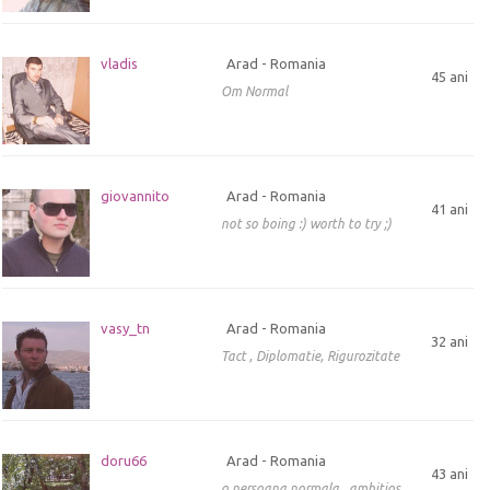
vladis
Arad - Romania
45 ani
Om Normal
giovannito
Arad - Romania
41 ani
not so boing :) worth to try ;)
vasy_tn
Arad - Romania
32 ani
Tact , Diplomatie, Rigurozitate
doru66
Arad - Romania
43 ani
o persoana normala...ambitios