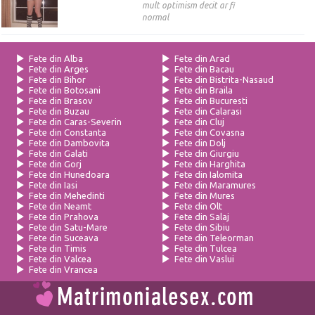
mult optimism decit ar fi
normal
Fete din Alba
Fete din Arad
Fete din Arges
Fete din Bacau
Fete din Bihor
Fete din Bistrita-Nasaud
Fete din Botosani
Fete din Braila
Fete din Brasov
Fete din Bucuresti
Fete din Buzau
Fete din Calarasi
Fete din Caras-Severin
Fete din Cluj
Fete din Constanta
Fete din Covasna
Fete din Dambovita
Fete din Dolj
Fete din Galati
Fete din Giurgiu
Fete din Gorj
Fete din Harghita
Fete din Hunedoara
Fete din Ialomita
Fete din Iasi
Fete din Maramures
Fete din Mehedinti
Fete din Mures
Fete din Neamt
Fete din Olt
Fete din Prahova
Fete din Salaj
Fete din Satu-Mare
Fete din Sibiu
Fete din Suceava
Fete din Teleorman
Fete din Timis
Fete din Tulcea
Fete din Valcea
Fete din Vaslui
Fete din Vrancea