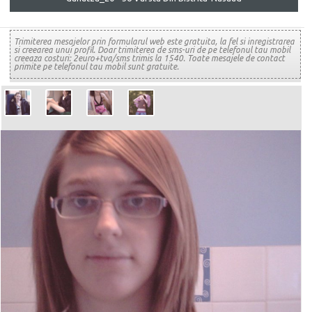
Trimiterea mesajelor prin formularul web este gratuita, la fel si inregistrarea
si creearea unui profil. Doar trimiterea de sms-uri de pe telefonul tau mobil
creeaza costuri: 2euro+tva/sms trimis la 1540. Toate mesajele de contact
primite pe telefonul tau mobil sunt gratuite.