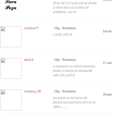
Chiar de`ar fi greu,tot as zambi
si chiar daca as fi plina de
probleme...tot as
cristina71
Cluj - Romania
54 ani
I LOVE LIFE !!!!
aby34
Cluj - Romania
51 ani
o persoana cu simtul umorului
loiala si atenta la necazurile
celor din jurul ei
creatza_00
Cluj - Romania
34 ani
imi place sa ma bucur de
fiecare oportunitate care mi se
ofera ........