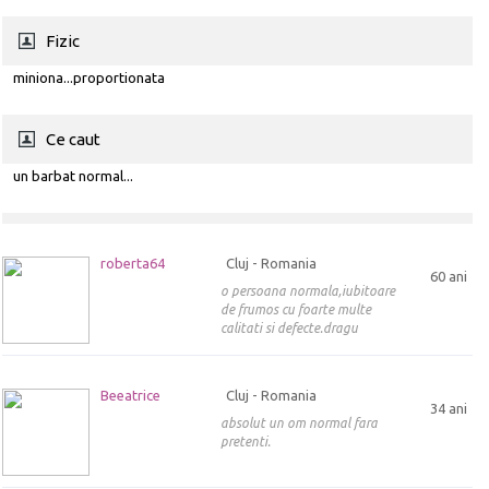
Fizic
miniona...proportionata
Ce caut
un barbat normal...
roberta64
Cluj - Romania
60 ani
o persoana normala,iubitoare
de frumos cu foarte multe
calitati si defecte.dragu
Beeatrice
Cluj - Romania
34 ani
absolut un om normal fara
pretenti.