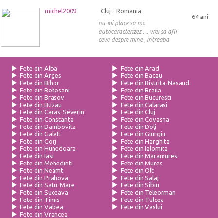
michel2009
Cluj - Romania
64 ani
nu-mi place sa ma
autocaracterizez .... vrei sa afli
ceva despre mine , intreaba
Fete din Alba
Fete din Arad
Fete din Arges
Fete din Bacau
Fete din Bihor
Fete din Bistrita-Nasaud
Fete din Botosani
Fete din Braila
Fete din Brasov
Fete din Bucuresti
Fete din Buzau
Fete din Calarasi
Fete din Caras-Severin
Fete din Cluj
Fete din Constanta
Fete din Covasna
Fete din Dambovita
Fete din Dolj
Fete din Galati
Fete din Giurgiu
Fete din Gorj
Fete din Harghita
Fete din Hunedoara
Fete din Ialomita
Fete din Iasi
Fete din Maramures
Fete din Mehedinti
Fete din Mures
Fete din Neamt
Fete din Olt
Fete din Prahova
Fete din Salaj
Fete din Satu-Mare
Fete din Sibiu
Fete din Suceava
Fete din Teleorman
Fete din Timis
Fete din Tulcea
Fete din Valcea
Fete din Vaslui
Fete din Vrancea