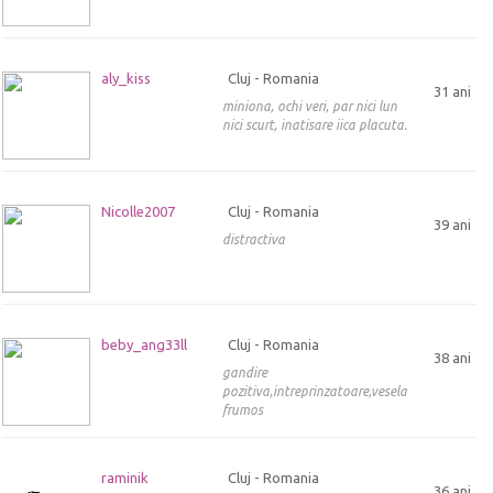
aly_kiss
Cluj - Romania
31 ani
miniona, ochi veri, par nici lun
nici scurt, inatisare iica placuta.
Nicolle2007
Cluj - Romania
39 ani
distractiva
beby_ang33ll
Cluj - Romania
38 ani
gandire
pozitiva,intreprinzatoare,vesela,energica,cal
frumos
raminik
Cluj - Romania
36 ani