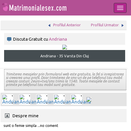
Togg
navi
Profilul Anterior
Profilul Urmator
Discuta Gratuit cu
Andriana
Andriana - 35 Varsta Din Cluj
Trimiterea mesajelor prin formularul web este gratuita, la fel si inregistrarea
si creearea unui profil. Doar trimiterea de sms-uri de pe telefonul tau mobil
creeaza costuri: 2euro+tva/sms trimis la 1540. Toate mesajele de contact
primite pe telefonul tau mobil sunt gratuite.
Despre mine
sunt o femie simpla ...no coment