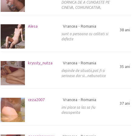
DORNICA DE A CUNOASTE PE
CINEVA, COMUNICATIVA,
Alesa
Vrancea - Romania
38 ani
sunt o persoana cu calitati si
defecte
kryssty_nutza
Vrancea - Romania
35 ani
depinde de situatii,pot fi si
serioasa dar si...nebunatica
ceza2007
Vrancea - Romania
37 ani
imi place sa las sa fiu
descoperita