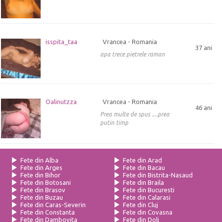
isspita_taa
Vrancea - Romania
37 ani
apa trece pietrele raman
Oalinutzza
Vrancea - Romania
46 ani
Prea multe de spus ....prea
putin timp
Fete din Alba
Fete din Arad
Fete din Arges
Fete din Bacau
Fete din Bihor
Fete din Bistrita-Nasaud
Fete din Botosani
Fete din Braila
Fete din Brasov
Fete din Bucuresti
Fete din Buzau
Fete din Calarasi
Fete din Caras-Severin
Fete din Cluj
Fete din Constanta
Fete din Covasna
Fete din Dambovita
Fete din Dolj