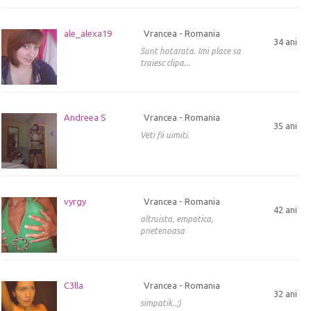
ale_alexa19
Vrancea - Romania
34 ani
Sunt hotarata. Imi place sa
traiesc clipa...
Andreea S
Vrancea - Romania
35 ani
Veti fii uimiti.
vyrgy
Vrancea - Romania
42 ani
altruista, empatica,
prietenoasa
C3lla
Vrancea - Romania
32 ani
simpatik..;)