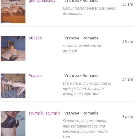
georgianasexy
Vrancea - Romania
33 ani
Comunicativa,prietenoasa,serioasa,iubitoare
de animale,
otilia36
Vrancea - Romania
49 ani
sociabila si iubitoare de
drumetii
Prynces
Vrancea - Romania
34 ani
there are so many changes in
my liefe.I dont know if its
wrong or its right And
scumpik_scumpik
Vrancea - Romania
34 ani
Simpatica, un poco timida,
muy sentimental.Soy una
persona que aporta mucha
tran