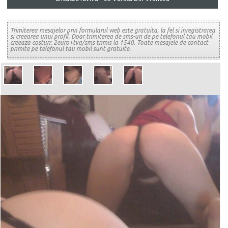
Trimiterea mesajelor prin formularul web este gratuita, la fel si inregistrarea
si creearea unui profil. Doar trimiterea de sms-uri de pe telefonul tau mobil
creeaza costuri: 2euro+tva/sms trimis la 1540. Toate mesajele de contact
primite pe telefonul tau mobil sunt gratuite.