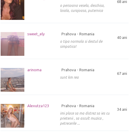
68 ani
o persoana vesela, deschisa,
loiala, curajoasa, puternica
sweet_ely
Prahova - Romania
40 ani
o tipa normala si destul de
simpatica!
arinoma
Prahova - Romania
67 ani
sunt km rea
Alexutza123
Prahova - Romania
34 ani
imi place sa ma distrez sa ies cu
prietenii , sa ascult muzica ,
petrecerile ...