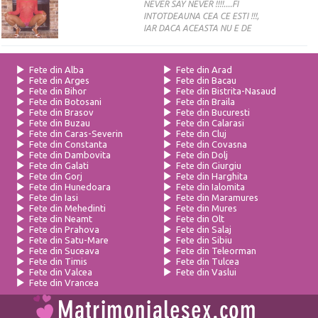
NEVER SAY NEVER !!!!....FI
INTOTDEAUNA CEA CE ESTI !!!,
IAR DACA ACEASTA NU E DE
Fete din Alba
Fete din Arad
Fete din Arges
Fete din Bacau
Fete din Bihor
Fete din Bistrita-Nasaud
Fete din Botosani
Fete din Braila
Fete din Brasov
Fete din Bucuresti
Fete din Buzau
Fete din Calarasi
Fete din Caras-Severin
Fete din Cluj
Fete din Constanta
Fete din Covasna
Fete din Dambovita
Fete din Dolj
Fete din Galati
Fete din Giurgiu
Fete din Gorj
Fete din Harghita
Fete din Hunedoara
Fete din Ialomita
Fete din Iasi
Fete din Maramures
Fete din Mehedinti
Fete din Mures
Fete din Neamt
Fete din Olt
Fete din Prahova
Fete din Salaj
Fete din Satu-Mare
Fete din Sibiu
Fete din Suceava
Fete din Teleorman
Fete din Timis
Fete din Tulcea
Fete din Valcea
Fete din Vaslui
Fete din Vrancea