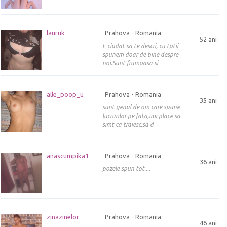
lauruk
Prahova - Romania
52 ani
E ciudat sa te descri, cu totii
spunem doar de bine despre
noi.Sunt frumoasa si
alle_poop_u
Prahova - Romania
35 ani
sunt genul de om care spune
lucrurilor pe fata,imi place sa
simt ca traiesc,sa d
anascumpika1
Prahova - Romania
36 ani
pozele spun tot....
zinazinelor
Prahova - Romania
46 ani