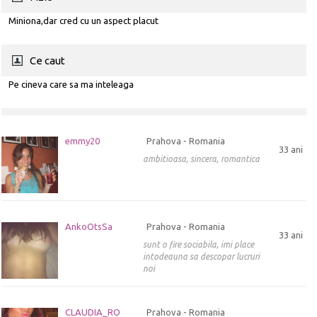
Miniona,dar cred cu un aspect placut
Ce caut
Pe cineva care sa ma inteleaga
emmy20
Prahova - Romania
33 ani
ambitioasa, sincera, romantica
AnkoOtsSa
Prahova - Romania
33 ani
sunt o fire sociabila, imi place
intodeauna sa descopar lucruri
noi
CLAUDIA_RO
Prahova - Romania