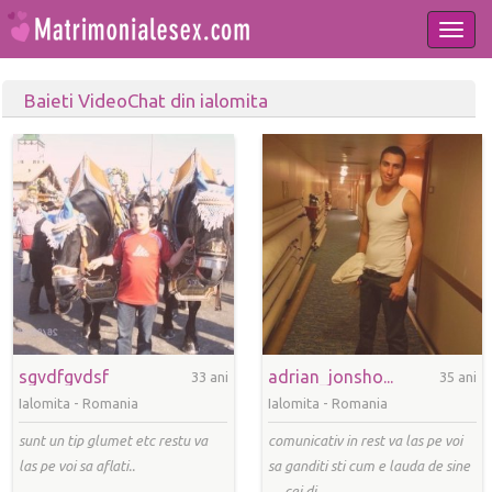
Togg
navi
Baieti VideoChat din ialomita
sgvdfgvdsf
adrian_jonsho...
33 ani
35 ani
Ialomita -
Romania
Ialomita -
Romania
sunt un tip glumet etc restu va
comunicativ in rest va las pe voi
las pe voi sa aflati..
sa ganditi sti cum e lauda de sine
.... cei di..