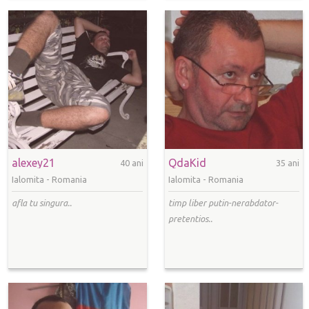
alexey21
QdaKid
40 ani
35 ani
Ialomita -
Romania
Ialomita -
Romania
afla tu singura..
timp liber putin-nerabdator-
pretentios..