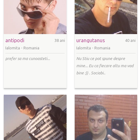
antipodi
urangutanus
38 ani
40 ani
Ialomita -
Romania
Ialomita -
Romania
prefer sa ma cunoasteti...
Nu Stiu ce pot spune despre
mine... Eu ca fiecare altu ma vad
bine :)) . Sociabi..