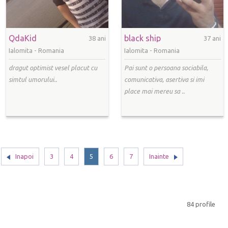
QdaKid
black ship
38 ani
37 ani
Ialomita -
Romania
Ialomita -
Romania
dragut optimist vesel placut cu
Pai sunt o persoana sociabila,
simtul umorului..
comunicativa, asertiva si imi
place mai mereu sa ..
Inapoi
3
4
5
6
7
Inainte
84 profile