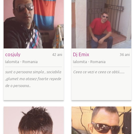
cosjuly
Dj Emix
42 ani
36 ani
Ialomita -
Romania
Ialomita -
Romania
sunt o persoana simpla , sociabila
Ceea ce vezi e ceea ce obtii......
,glumet ma atasez foarte repede
de o persoana..