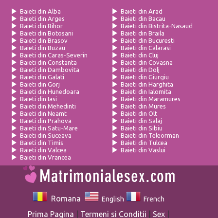
Baieti din Alba
Baieti din Arad
Baieti din Arges
Baieti din Bacau
Baieti din Bihor
Baieti din Bistrita-Nasaud
Baieti din Botosani
Baieti din Braila
Baieti din Brasov
Baieti din Bucuresti
Baieti din Buzau
Baieti din Calarasi
Baieti din Caras-Severin
Baieti din Cluj
Baieti din Constanta
Baieti din Covasna
Baieti din Dambovita
Baieti din Dolj
Baieti din Galati
Baieti din Giurgiu
Baieti din Gorj
Baieti din Harghita
Baieti din Hunedoara
Baieti din Ialomita
Baieti din Iasi
Baieti din Maramures
Baieti din Mehedinti
Baieti din Mures
Baieti din Neamt
Baieti din Olt
Baieti din Prahova
Baieti din Salaj
Baieti din Satu-Mare
Baieti din Sibiu
Baieti din Suceava
Baieti din Teleorman
Baieti din Timis
Baieti din Tulcea
Baieti din Valcea
Baieti din Vaslui
Baieti din Vrancea
Romana
English
French
Prima Pagina
|
Termeni si Conditii
|
Sex
|