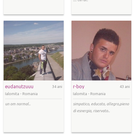
eudanutzuuu
r-boy
34 ani
43 ani
Ialomita -
Romania
Ialomita -
Romania
un om normal..
simpatico, educato, allegro,pieno
di esnergia, riservato..